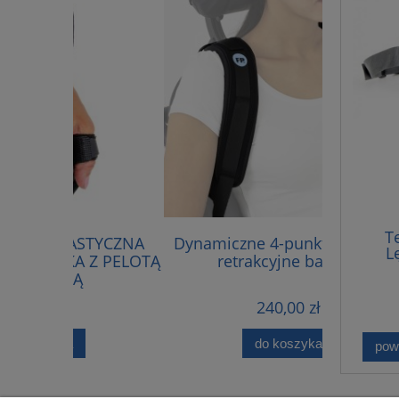
T
TYCZNA
Dynamiczne 4-punktowe szelki
FP-
L
Z PELOTĄ
retrakcyjne barków
240,00 zł
do koszyka
pow