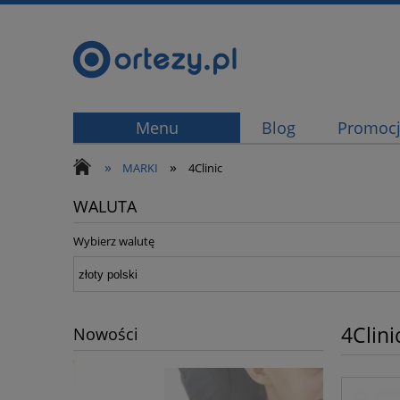
Menu
Blog
Promoc
»
»
MARKI
4Clinic
WALUTA
Wybierz walutę
4Clini
Nowości