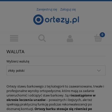
Zarejestruj się
Zaloguj się
WALUTA
Wybierz walutę
Ortezy stawu barkowego z tej kategorii to zaawansowane, trwałe i
profesjonalne wyroby ortopedyczne, które mają za zadanie
unieruchomić i odciążyć staw barkowy. Są n
iezastąpione w
okresie leczenia urazów
– poważnych i lżejszych, ale też
spełniają praktyczną funkcję podczas rekonwalescencji po
doznanej kontuzji.
Ortezy barku stosuje się również po