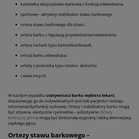
kamizelka obojczykowo-barkowa z funkcją odwiedzenia,
sportowy - aktywny stabilizator stawu barkowego
orteza stawu barkowego dla dzieci,
orteza barku z regulacją przywiedzenia/odwiedzenia
orteza na bark typu kamizelka/desault,
orteza barku odwodząca,
ortezy z poduszką typu rotator, abductor,
I wiele innych!
W każdym wypadku
usztywniacz barku wybiera lekarz
,
dopasowując go do indywidualnych potrzeb pacjenta i rodzaju
schorzenia/dysfunkcji ruchowej. Ortezy i stabilizatory barku mogą
być sztywne, elastyczne i pośrednie – półsztywne.
Ortezy
kończyny górnej
mogą być doskonałą wygodną i lekką alternatywą
ciężkiego gipsu.
Ortezy stawu barkowego –