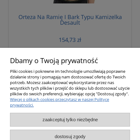
Orteza Na Ramię I Bark Typu Kamizelka
Desault
154,73 zł
do koszyka
Dbamy o Twoją prywatność
Pliki cookies i pokrewne im technologie umożliwiają poprawne
działanie strony i pomagają nam dostosować ofertę do Twoich
«
1
2
»
potrzeb. Możesz zaakceptować wykorzystanie przez nas
wszystkich tych plików i przejść do sklepu lub dostosować użycie
plików do swoich preferencji, wybierając opcję "Dostosuj zgody".
Pomoc
Więcej o plikach cookies przeczytasz w naszej Polityce
prywatności.
Moje konto
zaakceptuj tylko niezbędne
Płatności i dostawa
dostosuj zgody