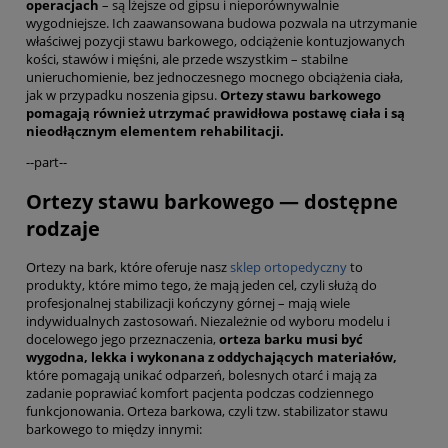
operacjach
– są lżejsze od gipsu i nieporównywalnie
wygodniejsze. Ich zaawansowana budowa pozwala na utrzymanie
właściwej pozycji stawu barkowego, odciążenie kontuzjowanych
kości, stawów i mięśni, ale przede wszystkim – stabilne
unieruchomienie, bez jednoczesnego mocnego obciążenia ciała,
jak w przypadku noszenia gipsu.
Ortezy stawu barkowego
pomagają również utrzymać prawidłowa postawę ciała i są
nieodłącznym elementem rehabilitacji.
--part--
Ortezy stawu barkowego — dostępne
rodzaje
Ortezy na bark, które oferuje nasz
sklep ortopedyczny
to
produkty, które mimo tego, że mają jeden cel, czyli służą do
profesjonalnej stabilizacji kończyny górnej – mają wiele
indywidualnych zastosowań. Niezależnie od wyboru modelu i
docelowego jego przeznaczenia,
orteza barku musi być
wygodna, lekka i wykonana z oddychających materiałów,
które pomagają unikać odparzeń, bolesnych otarć i mają za
zadanie poprawiać komfort pacjenta podczas codziennego
funkcjonowania. Orteza barkowa, czyli tzw. stabilizator stawu
barkowego to między innymi: