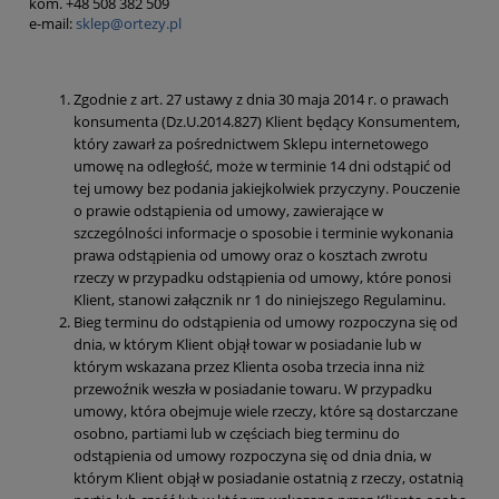
kom. +48 508 382 509
e-mail:
sklep@ortezy.pl
Zgodnie z art. 27 ustawy z dnia 30 maja 2014 r. o prawach
konsumenta (Dz.U.2014.827) Klient będący Konsumentem,
który zawarł za pośrednictwem Sklepu internetowego
umowę na odległość, może w terminie 14 dni odstąpić od
tej umowy bez podania jakiejkolwiek przyczyny. Pouczenie
o prawie odstąpienia od umowy, zawierające w
szczególności informacje o sposobie i terminie wykonania
prawa odstąpienia od umowy oraz o kosztach zwrotu
rzeczy w przypadku odstąpienia od umowy, które ponosi
Klient, stanowi załącznik nr 1 do niniejszego Regulaminu.
Bieg terminu do odstąpienia od umowy rozpoczyna się od
dnia, w którym Klient objął towar w posiadanie lub w
którym wskazana przez Klienta osoba trzecia inna niż
przewoźnik weszła w posiadanie towaru. W przypadku
umowy, która obejmuje wiele rzeczy, które są dostarczane
osobno, partiami lub w częściach bieg terminu do
odstąpienia od umowy rozpoczyna się od dnia dnia, w
którym Klient objął w posiadanie ostatnią z rzeczy, ostatnią