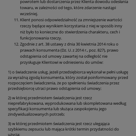
powrotem lub dostarczenia przez Klienta dowodu odesłania
towaru, w zależności od tego, które zdarzenie nastąpi
wcześniej.
Klient ponosi odpowiedzialność za zmniejszenie wartości
rzeczy będące wynikiem korzystania z niej w sposób inny
niż było to konieczne do stwierdzenia charakteru, cech i
funkcjonowania rzeczy.
Zgodnie z art. 38 ustawy z dnia 30 kwietnia 2014 roku o
prawach konsumenta (Dz. U. z 2014 r., poz. 827), prawo
odstąpienia od umowy zawartej na odległość nie
przysługuje Klientowi w odniesieniu do umów:
1) o świadczenie usług, jeżeli przedsiębiorca wykonał w pełni usługę
za wyraźną zgodą konsumenta, który został poinformowany przed
rozpoczęciem świadczenia, że po spełnieniu świadczenia przez
przedsiębiorcę utraci prawo odstąpienia od umowy;
2) w której przedmiotem świadczenia jest rzecz
nieprefabrykowana, wyprodukowana lub skompletowana według
specyfikacji konsumenta lub służąca zaspokojeniu jego
zindywidualizowanych potrzeb;
3) w której przedmiotem świadczenia jest rzecz ulegająca
szybkiemu zepsuciu lub mająca krótki termin przydatności do
użycia;