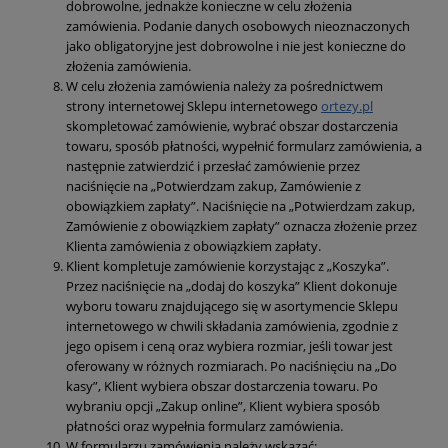
dobrowolne, jednakże konieczne w celu złożenia
zamówienia. Podanie danych osobowych nieoznaczonych
jako obligatoryjne jest dobrowolne i nie jest konieczne do
złożenia zamówienia.
W celu złożenia zamówienia należy za pośrednictwem
strony internetowej Sklepu internetowego
ortezy.pl
skompletować zamówienie, wybrać obszar dostarczenia
towaru, sposób płatności, wypełnić formularz zamówienia, a
następnie zatwierdzić i przesłać zamówienie przez
naciśnięcie na „Potwierdzam zakup, Zamówienie z
obowiązkiem zapłaty”. Naciśnięcie na „Potwierdzam zakup,
Zamówienie z obowiązkiem zapłaty” oznacza złożenie przez
Klienta zamówienia z obowiązkiem zapłaty.
Klient kompletuje zamówienie korzystając z „Koszyka”.
Przez naciśnięcie na „dodaj do koszyka” Klient dokonuje
wyboru towaru znajdującego się w asortymencie Sklepu
internetowego w chwili składania zamówienia, zgodnie z
jego opisem i ceną oraz wybiera rozmiar, jeśli towar jest
oferowany w różnych rozmiarach. Po naciśnięciu na „Do
kasy”, Klient wybiera obszar dostarczenia towaru. Po
wybraniu opcji „Zakup online”, Klient wybiera sposób
płatności oraz wypełnia formularz zamówienia.
W formularzu zamówienia należy wskazać: