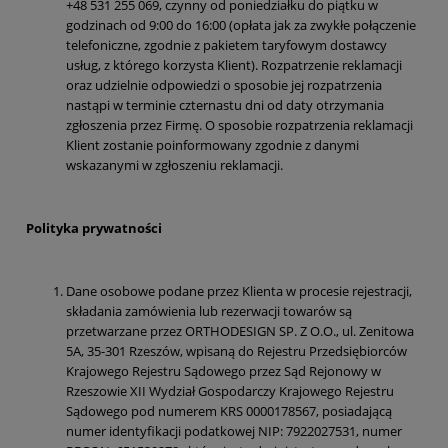
+48 531 255 069, czynny od poniedziałku do piątku w
godzinach od 9:00 do 16:00 (opłata jak za zwykłe połączenie
telefoniczne, zgodnie z pakietem taryfowym dostawcy
usług, z którego korzysta Klient). Rozpatrzenie reklamacji
oraz udzielnie odpowiedzi o sposobie jej rozpatrzenia
nastąpi w terminie czternastu dni od daty otrzymania
zgłoszenia przez Firmę. O sposobie rozpatrzenia reklamacji
Klient zostanie poinformowany zgodnie z danymi
wskazanymi w zgłoszeniu reklamacji.
Polityka prywatnoś
ci
Dane osobowe podane przez Klienta w procesie rejestracji,
składania zamówienia lub rezerwacji towarów są
przetwarzane przez ORTHODESIGN SP. Z O.O., ul. Zenitowa
5A, 35-301 Rzeszów, wpisaną do Rejestru Przedsiębiorców
Krajowego Rejestru Sądowego przez Sąd Rejonowy w
Rzeszowie XII Wydział Gospodarczy Krajowego Rejestru
Sądowego pod numerem KRS 0000178567, posiadającą
numer identyfikacji podatkowej NIP: 7922027531, numer