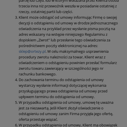
partię lub część lub w którym wskazana przez Klienta osoba
trzecia inna niż przewoźnik weszła w posiadanie ostatniej z
rzeczy, ostatniej partii lub części.
Klient może odstąpić od umowy informując Firmę o swojej
decyzji o odstąpieniu od umowy w drodze jednoznacznego
oświadczenia na przykład przez wysłanie pisma pocztą na
adres wskazany na wstępie niniejszego Regulaminu z
dopiskiem „Zwrot” lub przesłanie tego oświadczenia za
pośrednictwem poczty elektronicznej na adres:
sklep@ortezy.pl
. W celu maksymalnego usprawnienia
procedury zwrotu należności za towar, Klient wraz z
oświadczeniem o odstąpieniu powinien przesłać formularz
zwrotu towaru zawierający w szczególności jego nr
rachunku bankowego.
Do zachowania terminu do odstąpienia od umowy
wystarczy wysłanie informacji dotyczącej wykonania
przysługującego prawa odstąpienia od umowy przed
upływem terminu do odstąpienia od umowy.
W przypadku odstąpienia od umowy, umowę tę uważna
jest za niezawartą. Jeśli Klient złożył oświadczenie o
odstąpieniu od umowy zanim Firma przyjęła jego ofertę,
oferta przestaje wiązać.
W przypadku odstąpienia od umowy, Klient ma obowiązek