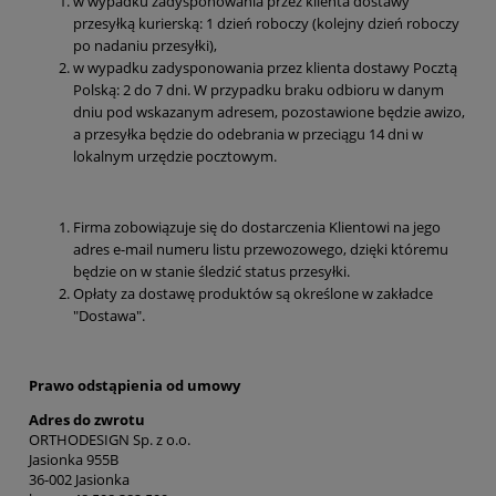
w wypadku zadysponowania przez klienta dostawy
przesyłką kurierską: 1 dzień roboczy (kolejny dzień roboczy
po nadaniu przesyłki),
w wypadku zadysponowania przez klienta dostawy Pocztą
Polską: 2 do 7 dni. W przypadku braku odbioru w danym
dniu pod wskazanym adresem, pozostawione będzie awizo,
a przesyłka będzie do odebrania w przeciągu 14 dni w
lokalnym urzędzie pocztowym.
Firma zobowiązuje się do dostarczenia Klientowi na jego
adres e-mail numeru listu przewozowego, dzięki któremu
będzie on w stanie śledzić status przesyłki.
Opłaty za dostawę produktów są określone w zakładce
"Dostawa".
Prawo odstą
pienia od umowy
Adres do zwrotu
ORTHODESIGN Sp. z o.o.
Jasionka 955B
36-002 Jasionka