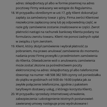
adres: sklep@ortezy.pl albo w formie pisemnej na adres
pocztowy Firmy wskazany we wstępie do Regulaminu.
W przypadku określonym w ust.17, gdy Klient dokonał już
zapłaty za zamówiony towar z góry, Firma zwróci Klientowi
niezwłocznie zapłaconą cenę lub jej odpowiednią część, w
razie gdy zamówienie zostanie zrealizowane w części. Zwrot
płatności nastąpi na rachunek bankowy Klienta podany na
formularzu zwrotu towaru. Klient nie ponosi żadnych opłat
w związku z tym zwrotem.
Klient, który złożył zamówienie i wybrał płatność za
pobraniem, ma prawo anulować zamówienie do momentu
nadania przez Firmę przesyłki z przedmiotem zamówienia
do Klienta. Oświadczenie woli o anulowaniu zamówienia
może zostać złożone za pośrednictwem poczty
elektronicznej na adres: sklep@ortezy.pl albo telefonicznie
dzwoniąc na numer +48 508 382 509 czynny od poniedziałku
do piątku w godzinach od 9:00 do 16:00 (opłata jak za
zwykłe połączenie telefoniczne, zgodnie z pakietem
taryfowym dostawcy usług, z którego korzysta Klient).
W przypadku sprzedaży internetowej utrwalenie,
zabezpieczenia i udostępnienie istotnych postanowień
zawieranej umowy następuje przez wydrukowane i