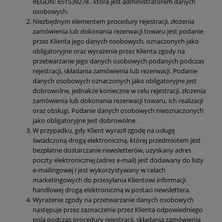
REGON: 651539278 , która jest administratorem danych
osobowych.
Niezbędnym elementem procedury rejestracji, złożenia
zamówienia lub dokonania rezerwacji towaru jest podanie
przez Klienta jego danych osobowych, oznaczonych jako
obligatoryjne oraz wyrażenie przez Klienta zgody na
przetwarzanie jego danych osobowych podanych podczas
rejestracji, składania zamówienia lub rezerwacji. Podanie
danych osobowych oznaczonych jako obligatoryjne jest
dobrowolne, jednakże konieczne w celu rejestracji, złożenia
zamówienia lub dokonania rezerwacji towaru, ich realizacji
oraz obsługi. Podanie danych osobowych nieoznaczonych
jako obligatoryjne jest dobrowolne.
W przypadku, gdy Klient wyraził zgodę na usługę
świadczoną drogą elektroniczną, której przedmiotem jest
bezpłatne dostarczanie newsletterów, uzyskany adres
poczty elektronicznej (adres e-mail) jest dodawany do listy
e-mailingowej i jest wykorzystywany w celach
marketingowych do przesyłania Klientowi informacji
handlowej drogą elektroniczną w postaci newslettera.
Wyrażenie zgody na przetwarzanie danych osobowych
następuje przez zaznaczenie przez Klienta odpowiedniego
pola podczas procedury rejestracji, składania zamówienia