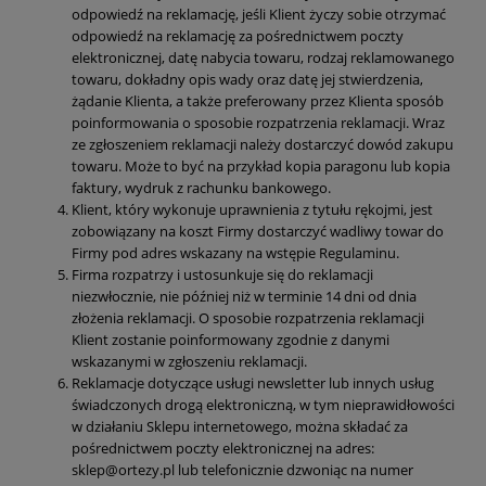
odpowiedź na reklamację, jeśli Klient życzy sobie otrzymać
odpowiedź na reklamację za pośrednictwem poczty
elektronicznej, datę nabycia towaru, rodzaj reklamowanego
towaru, dokładny opis wady oraz datę jej stwierdzenia,
żądanie Klienta, a także preferowany przez Klienta sposób
poinformowania o sposobie rozpatrzenia reklamacji. Wraz
ze zgłoszeniem reklamacji należy dostarczyć dowód zakupu
towaru. Może to być na przykład kopia paragonu lub kopia
faktury, wydruk z rachunku bankowego.
Klient, który wykonuje uprawnienia z tytułu rękojmi, jest
zobowiązany na koszt Firmy dostarczyć wadliwy towar do
Firmy pod adres wskazany na wstępie Regulaminu.
Firma rozpatrzy i ustosunkuje się do reklamacji
niezwłocznie, nie później niż w terminie 14 dni od dnia
złożenia reklamacji. O sposobie rozpatrzenia reklamacji
Klient zostanie poinformowany zgodnie z danymi
wskazanymi w zgłoszeniu reklamacji.
Reklamacje dotyczące usługi newsletter lub innych usług
świadczonych drogą elektroniczną, w tym nieprawidłowości
w działaniu Sklepu internetowego, można składać za
pośrednictwem poczty elektronicznej na adres:
sklep@ortezy.pl lub telefonicznie dzwoniąc na numer