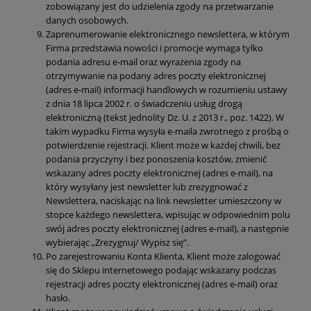
zobowiązany jest do udzielenia zgody na przetwarzanie
danych osobowych.
Zaprenumerowanie elektronicznego newslettera, w którym
Firma przedstawia nowości i promocje wymaga tylko
podania adresu e-mail oraz wyrażenia zgody na
otrzymywanie na podany adres poczty elektronicznej
(adres e-mail) informacji handlowych w rozumieniu ustawy
z dnia 18 lipca 2002 r. o świadczeniu usług drogą
elektroniczną (tekst jednolity Dz. U. z 2013 r., poz. 1422). W
takim wypadku Firma wysyła e-maila zwrotnego z prośbą o
potwierdzenie rejestracji. Klient może w każdej chwili, bez
podania przyczyny i bez ponoszenia kosztów, zmienić
wskazany adres poczty elektronicznej (adres e-mail), na
który wysyłany jest newsletter lub zrezygnować z
Newslettera, naciskając na link newsletter umieszczony w
stopce każdego newslettera, wpisując w odpowiednim polu
swój adres poczty elektronicznej (adres e-mail), a następnie
wybierając „Zrezygnuj/ Wypisz się”.
Po zarejestrowaniu Konta Klienta, Klient może zalogować
się do Sklepu internetowego podając wskazany podczas
rejestracji adres poczty elektronicznej (adres e-mail) oraz
hasło.