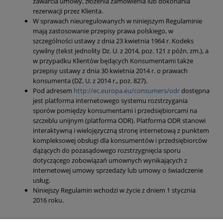
zawarcia umowy, złożenia zamówienia lub dokonania
rezerwacji przez Klienta.
W sprawach nieuregulowanych w niniejszym Regulaminie
mają zastosowanie przepisy prawa polskiego, w
szczególności ustawy z dnia 23 kwietnia 1964 r. Kodeks
cywilny (tekst jednolity Dz. U. z 2014, poz. 121 z późn. zm.), a
w przypadku Klientów będących Konsumentami także
przepisy ustawy z dnia 30 kwietnia 2014 r. o prawach
konsumenta (DZ. U. z 2014 r., poz. 827).
Pod adresem
http://ec.europa.eu/consumers/odr
dostępna
jest platforma internetowego systemu rozstrzygania
sporów pomiędzy konsumentami i przedsiębiorcami na
szczeblu unijnym (platforma ODR). Platforma ODR stanowi
interaktywną i wielojęzyczną stronę internetową z punktem
kompleksowej obsługi dla konsumentów i przedsiębiorców
dążących do pozasądowego rozstrzygnięcia sporu
dotyczącego zobowiązań umownych wynikających z
internetowej umowy sprzedaży lub umowy o świadczenie
usług.
Niniejszy Regulamin wchodzi w życie z dniem 1 stycznia
2016 roku.