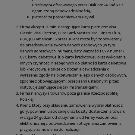
Przelewy24 oferowanego przez DialCom24 Spółkę z
ograniczoną odpowiedzialnością,
płatność za pośrednictwem PayPal
Firma akceptuje min. następujące karty płatnicze: Visa
Classic, Visa Electron, EuroCard/MasterCard, Diners Club,
PBK, JCB American Express. Klient może być zobowiązany
do przedstawienia swoich danych osobowych (w tym
danych adresowych, numeru, daty ważności i CVV numer /
CVC karty debetowej lub karty kredytowej) oraz wykonania
innych czynności niezbędnych do płatności kartą debetową
lub kredytową, a także do złożenia oświadczenia o
wyrażeniu zgody na przetwarzanie jego danych osobowych,
zgodnie z obowiązującymi przepisami ustalonymi przez
instytucje zajmujące się takimi transakcjami.
Firma nie wysyła towarów poza granice Rzeczpospolitej
Polskiej.
Klient, który przy składaniu zamówienia wybrał płatność z
góry, powinien uiścić cenę oraz koszty dostarczenia towaru
w ciągu 24 godzin od otrzymania od Firmy wiadomości
elektronicznej z potwierdzeniem otrzymania zamówienia i
przyjęcia zamówienia do realizacji.