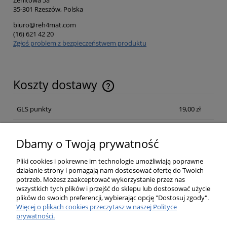
Zenitowa 5a
35-301 Rzeszów, Polska
biuro@reh4mat.com
(16) 621 42 20
Zgłoś problem z bezpieczeństwem produktu
Koszty dostawy
Cena nie zawiera ewentualnych kosztów płatności
GLS punkty
19,00 zł
Kurier GLS Poland
19,00 zł
Dbamy o Twoją prywatność
Kurier GLS Poland Pobraniowa
21,00 zł
Pliki cookies i pokrewne im technologie umożliwiają poprawne
działanie strony i pomagają nam dostosować ofertę do Twoich
potrzeb. Możesz zaakceptować wykorzystanie przez nas
Opinie o produkcie (0)
wszystkich tych plików i przejść do sklepu lub dostosować użycie
plików do swoich preferencji, wybierając opcję "Dostosuj zgody".
Więcej o plikach cookies przeczytasz w naszej Polityce
prywatności.