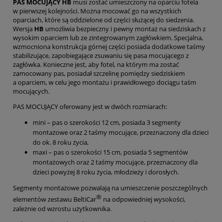
PAS MOCUJĄCY HB
musi zostać umieszczony na oparciu fotela
w pierwszej kolejności. Można mocować go na wszystkich
oparciach, które są oddzielone od części służącej do siedzenia.
Wersja
HB
umożliwia bezpieczny i pewny montaż na siedziskach z
wysokim oparciem lub ze zintegrowanym zagłówkiem. Specjalna,
wzmocniona konstrukcja górnej części posiada dodatkowe taśmy
stabilizujące, zapobiegające zsuwaniu się pasa mocującego z
zagłówka. Konieczne jest, aby fotel, na którym ma zostać
zamocowany pas, posiadał szczelinę pomiędzy siedziskiem
a oparciem, w celu jego montażu i prawidłowego dociągu taśm
mocujących.
PAS MOCUJĄCY oferowany jest w dwóch rozmiarach:
mini – pas o szerokości 12 cm, posiada 3 segmenty
montażowe oraz 2 taśmy mocujące, przeznaczony dla dzieci
do ok. 8 roku życia,
maxi – pas o szerokości 15 cm, posiada 5 segmentów
montażowych oraz 2 taśmy mocujące, przeznaczony dla
dzieci powyżej 8 roku życia, młodzieży i dorosłych.
Segmenty montażowe pozwalają na umieszczenie poszczególnych
®
elementów zestawu BeltiCar
na odpowiedniej wysokości,
zależnie od wzrostu użytkownika.