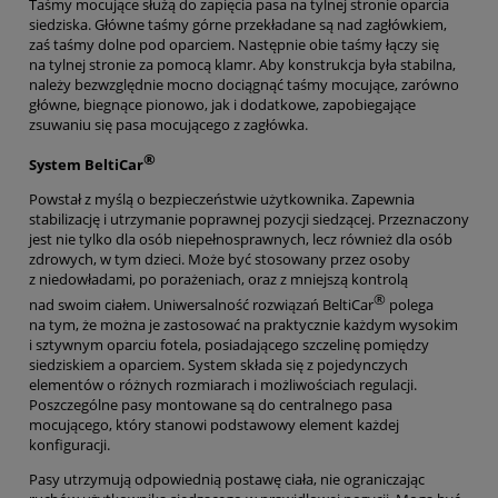
Taśmy mocujące służą do zapięcia pasa na tylnej stronie oparcia
siedziska. Główne taśmy górne przekładane są nad zagłówkiem,
zaś taśmy dolne pod oparciem. Następnie obie taśmy łączy się
na tylnej stronie za pomocą klamr. Aby konstrukcja była stabilna,
należy bezwzględnie mocno dociągnąć taśmy mocujące, zarówno
główne, biegnące pionowo, jak i dodatkowe, zapobiegające
zsuwaniu się pasa mocującego z zagłówka.
®
System BeltiCar
Powstał z myślą o bezpieczeństwie użytkownika. Zapewnia
stabilizację i utrzymanie poprawnej pozycji siedzącej. Przeznaczony
jest nie tylko dla osób niepełnosprawnych, lecz również dla osób
zdrowych, w tym dzieci. Może być stosowany przez osoby
z niedowładami, po porażeniach, oraz z mniejszą kontrolą
®
nad swoim ciałem. Uniwersalność rozwiązań BeltiCar
polega
na tym, że można je zastosować na praktycznie każdym wysokim
i sztywnym oparciu fotela, posiadającego szczelinę pomiędzy
siedziskiem a oparciem. System składa się z pojedynczych
elementów o różnych rozmiarach i możliwościach regulacji.
Poszczególne pasy montowane są do centralnego pasa
mocującego, który stanowi podstawowy element każdej
konfiguracji.
Pasy utrzymują odpowiednią postawę ciała, nie ograniczając