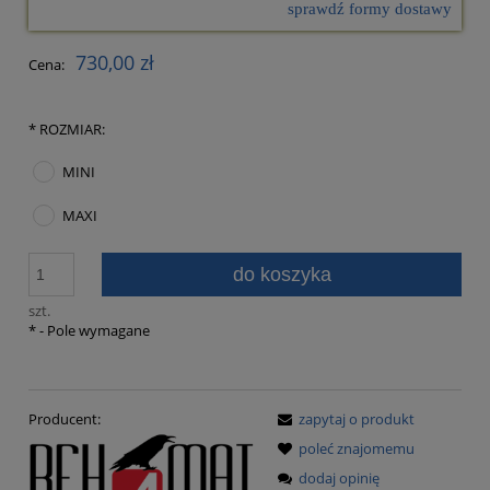
sprawdź formy dostawy
Cena nie zawiera ewentualnych kosztów płatności
730,00 zł
Cena:
*
ROZMIAR:
MINI
MAXI
do koszyka
szt.
*
- Pole wymagane
Producent:
zapytaj o produkt
poleć znajomemu
dodaj opinię