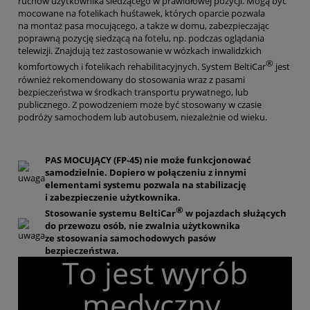
ruchów użytkownika siedzącego w prawidłowej pozycji. Mogą być
mocowane na fotelikach huśtawek, których oparcie pozwala
na montaż pasa mocującego, a także w domu, zabezpieczając
poprawną pozycję siedzącą na fotelu, np. podczas oglądania
telewizji. Znajdują też zastosowanie w wózkach inwalidzkich
®
komfortowych i fotelikach rehabilitacyjnych. System BeltiCar
jest
również rekomendowany do stosowania wraz z pasami
bezpieczeństwa w środkach transportu prywatnego, lub
publicznego. Z powodzeniem może być stosowany w czasie
podróży samochodem lub autobusem, niezależnie od wieku.
PAS MOCUJĄCY (FP-45) nie może funkcjonować
samodzielnie. Dopiero w połączeniu z innymi
elementami systemu pozwala na stabilizację
i zabezpieczenie użytkownika.
®
Stosowanie systemu BeltiCar
w pojazdach służących
do przewozu osób, nie zwalnia użytkownika
ze stosowania samochodowych pasów
bezpieczeństwa.
To jest wyrób
medyczny.