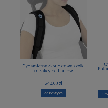
O
TYCZNA
Dynamiczne 4-punktowe szelki
FP-
Kola
Z PELOTĄ
retrakcyjne barków
240,00 zł
do koszyka
pow