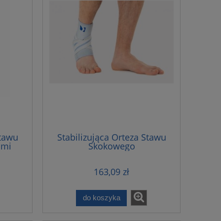
tawu
Stabilizująca Orteza Stawu
ami
Skokowego
163,09 zł
do koszyka