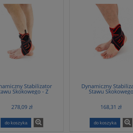
amiczny Stabilizator
Dynamiczny Stabiliz
tawu Skokowego - Z
Stawu Skokoweg
Systemem Cca
278,09 zł
168,31 zł
do koszyka
do koszyka