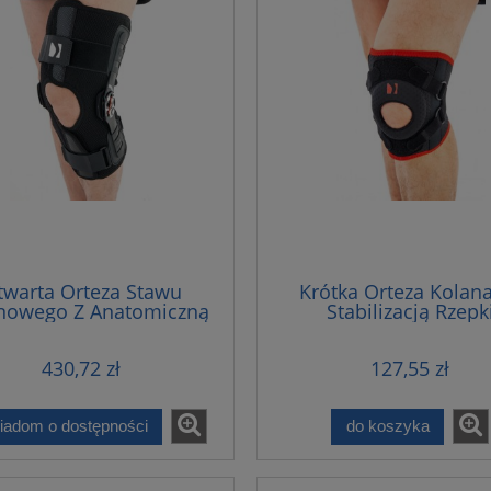
twarta Orteza Stawu
Krótka Orteza Kolan
41 Pas piersiowy
FP-45 Pas mocujący HB
nowego Z Anatomiczną
Stabilizacją Rzepk
Regulacją Zakresu
Ruchomości
430,72 zł
127,55 zł
260,00 zł
730,00 zł
do koszyka
do koszyka
iadom o dostępności
do koszyka