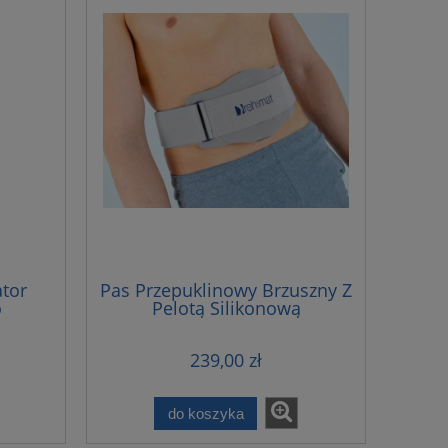
ator
Pas Przepuklinowy Brzuszny Z
o
Pelotą Silikonową
239,00 zł
do koszyka