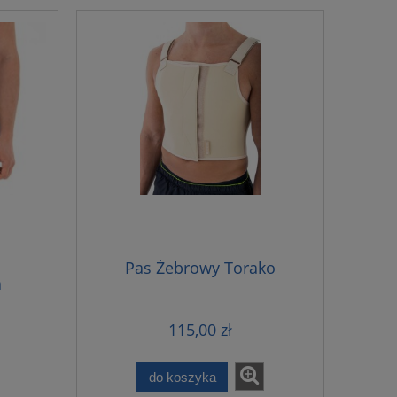
Pas Żebrowy Torako
a
nową
115,00 zł
do koszyka