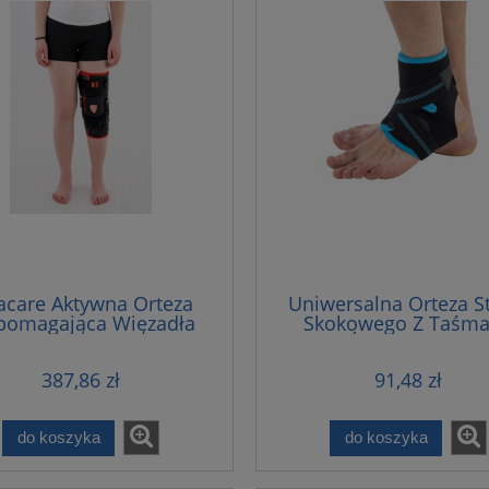
acare Aktywna Orteza
Uniwersalna Orteza S
omagająca Więzadła
Skokowego Z Taśm
Stawu Kolanowego
Ósemkowymi
387,86 zł
91,48 zł
do koszyka
do koszyka