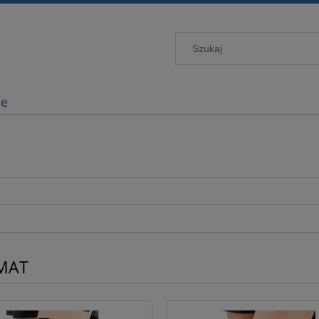
je
MAT