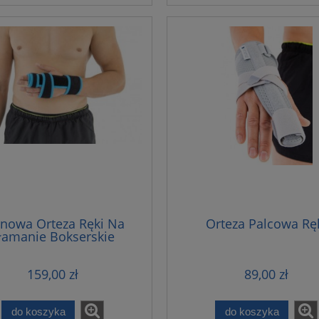
ynowa Orteza Ręki Na
Orteza Palcowa Rę
łamanie Bokserskie
159,00 zł
89,00 zł
do koszyka
do koszyka