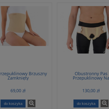
Przepuklinowy Brzuszny
Obustronny Pas
Zamknięty
Przepuklinowy N
Przepuklinę Pachwi
69,00 zł
130,00 zł
do koszyka
do koszyka