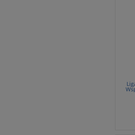
Lig
Wsp