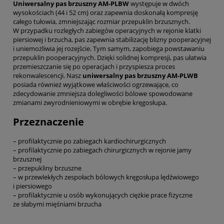
Uniwersalny pas brzuszny AM-PLBW
występuje w dwóch
wysokościach (44 i 52 cm) oraz zapewnia doskonałą kompresję
całego tułowia, zmniejszając rozmiar przepuklin brzusznych.
W przypadku rozległych zabiegów operacyjnych w rejonie klatki
piersiowej i brzucha, pas zapewnia stabilizację blizny pooperacyjnej
i uniemożliwia jej rozejście. Tym samym, zapobiega powstawaniu
przepuklin pooperacyjnych. Dzięki solidnej kompresji, pas ułatwia
przemieszczanie się po operacjach i przyspiesza proces
rekonwalescencji. Nasz
uniwersalny pas brzuszny AM-PLWB
posiada również wyjątkowe właściwości ogrzewające, co
zdecydowanie zmniejsza dolegliwości bólowe spowodowane
zmianami zwyrodnieniowymi w obrębie kręgosłupa.
Przeznaczenie
– profilaktycznie po zabiegach kardiochirurgicznych
– profilaktycznie po zabiegach chirurgicznych w rejonie jamy
brzusznej
– przepukliny brzuszne
– w przewlekłych zespołach bólowych kręgosłupa lędźwiowego
i piersiowego
– profilaktycznie u osób wykonujących ciężkie prace fizyczne
ze słabymi mięśniami brzucha