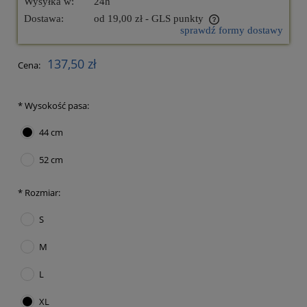
Wysyłka w:
24h
Dostawa:
od 19,00 zł
- GLS punkty
sprawdź formy dostawy
Cena nie zawiera ewentualnych kosztów płatności
137,50 zł
Cena:
*
Wysokość pasa:
44 cm
52 cm
*
Rozmiar:
S
M
L
XL