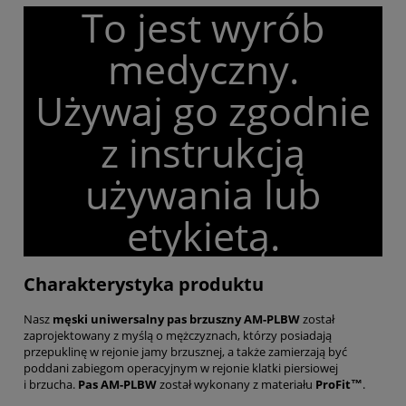
To jest wyrób
medyczny.
Używaj go zgodnie
z instrukcją
używania lub
etykietą.
Charakterystyka produktu
Nasz
męski uniwersalny pas brzuszny AM-PLBW
został
zaprojektowany z myślą o mężczyznach, którzy posiadają
przepuklinę w rejonie jamy brzusznej, a także zamierzają być
poddani zabiegom operacyjnym w rejonie klatki piersiowej
i brzucha.
Pas AM-PLBW
został wykonany z materiału
ProFit™
.