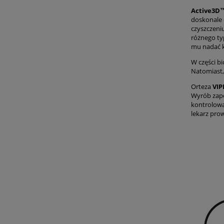
Active3D
doskonale o
czyszczeni
różnego ty
mu nadać k
W części b
Natomiast,
Orteza
VIP
Wyrób zape
kontrolowa
lekarz pro