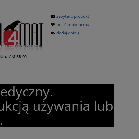
:
zapytaj o produkt
poleć znajomemu
dodaj opinię
ktu:
AM-SB-05
medyczny.
ukcją używania lub
.