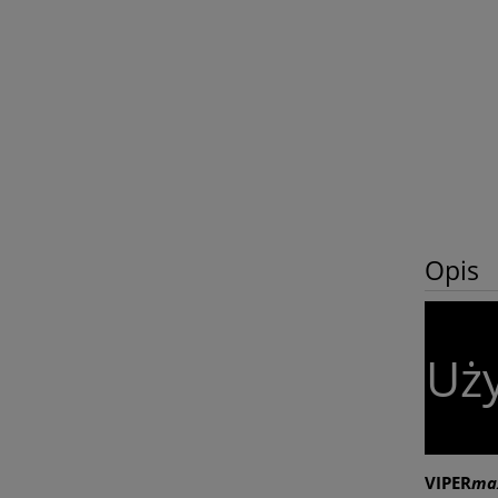
Opis
Uży
VIPER
ma