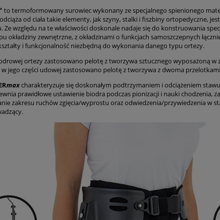
™
to termoformowany surowiec wykonany ze specjalnego spienionego materi
dciąża od ciała takie elementy, jak szyny, stalki i fiszbiny ortopedyczne, j
u. Ze względu na te właściwości doskonale nadaje się do konstruowania spe
pu okładziny zewnętrzne, z okładzinami o funkcjach samoszczepnych łączn
ształty i funkcjonalność niezbędną do wykonania danego typu ortezy.
iodrowej ortezy zastosowano pelotę z tworzywa sztucznego wyposażoną w 
 w jego części udowej zastosowano pelotę z tworzywa z dwoma przelotka
ER
max
charakteryzuje się doskonałym podtrzymaniem i odciążeniem stawu
wnia prawidłowe ustawienie biodra podczas pionizacji i nauki chodzenia, za
nie zakresu ruchów zgięcia/wyprostu oraz odwiedzenia/przywiedzenia w st
wadzący.