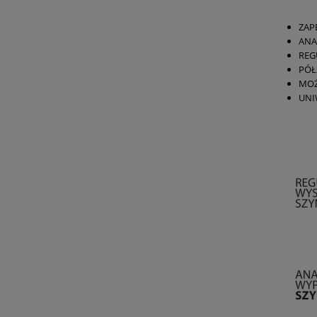
ZAP
ANA
REG
PÓŁ
MOŻ
UNI