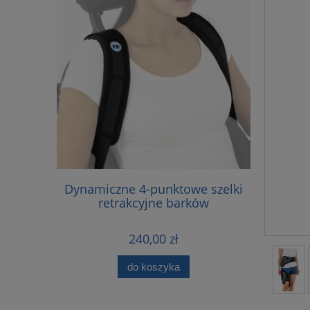
TYCZNA
Dynamiczne 4-punktowe szelki
FP-
Z PELOTĄ
retrakcyjne barków
240,00 zł
do koszyka