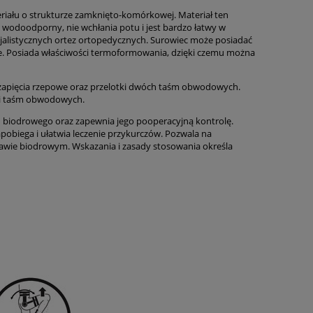
ału o strukturze zamknięto-komórkowej. Materiał ten
est wodoodporny, nie wchłania potu i jest bardzo łatwy w
cjalistycznych ortez ortopedycznych. Surowiec może posiadać
ie. Posiada właściwości termoformowania, dzięki czemu można
zapięcia rzepowe oraz przelotki dwóch taśm obwodowych.
mi taśm obwodowych.
 biodrowego oraz zapewnia jego pooperacyjną kontrolę.
pobiega i ułatwia leczenie przykurczów. Pozwala na
awie biodrowym. Wskazania i zasady stosowania określa