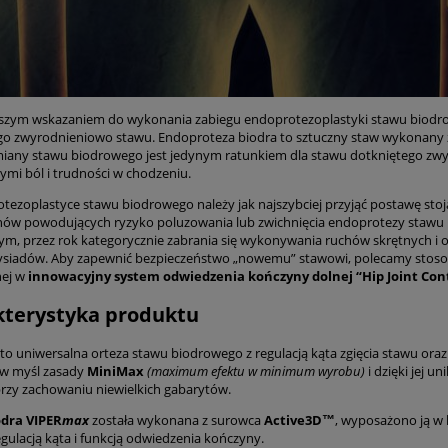
szym wskazaniem do wykonania zabiegu endoprotezoplastyki stawu biodroweg
o zwyrodnieniowo stawu. Endoproteza biodra to sztuczny staw wykonany 
iany stawu biodrowego jest jedynym ratunkiem dla stawu dotkniętego zwyr
mi ból i trudności w chodzeniu.
tezoplastyce stawu biodrowego należy jak najszybciej przyjąć postawę stoją
hów powodujących ryzyko poluzowania lub zwichnięcia endoprotezy stawu b
tym, przez rok kategorycznie zabrania się wykonywania ruchów skrętnych i o
zysiadów. Aby zapewnić bezpieczeństwo „nowemu” stawowi, polecamy sto
ej w
innowacyjny system odwiedzenia kończyny dolnej “Hip Joint Cont
kterystyka produktu
to uniwersalna orteza stawu biodrowego z regulacją kąta zgięcia stawu oraz
w myśl zasady
MiniMax
(maximum efektu w minimum wyrobu)
i dzięki jej 
przy zachowaniu niewielkich gabarytów.
odra VIPER
max
została wykonana z surowca
Active3D™
, wyposażono ją w
gulacją kąta i funkcją odwiedzenia kończyny.