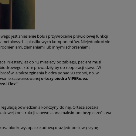
o jest zniesienie bólu i przywrócenie prawidłowej funkcji
z metalowych i plastikowych komponentów. Niejednokrotnie
odnieniami, złamaniami lub innymi schorzeniami,
cą. Niestety, aż do 12 miesięcy po zabiegu, pacjent musi
iodrowego, które prowadziły by do reoperacji stawu. W
brotów, a także zginania biodra ponad 90 stopni, np. w
sowanie zaawansowanej
ortezy biodra VIPER
max
,
rol Flex”.
 regulacją odwiedzenia kończyny dolnej. Orteza została
unikatowej konstrukcji zapewnia ona maksimum bezpieczeństwa
 kosz biodrowy, opaskę udową oraz jednoosiową szynę