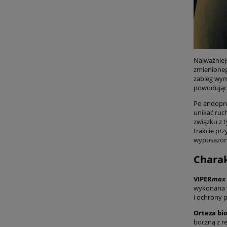
Najważniej
zmienioneg
zabieg wym
powodujący
Po endopro
unikać ruc
związku z 
trakcie pr
wyposażon
Chara
VIPER
max
wykonana 
i ochrony 
Orteza bi
boczną z re