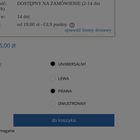
ość:
DOSTĘPNY NA ZAMÓWIENIE (2-14 dni
ch)
 w:
14 dni
:
od 19,00 zł
- GLS punkty
sprawdź formy dostawy
nie zawiera ewentualnych kosztów
5,00 zł
ości
UNIWERSALNY
:
LEWA
FP-46 Zestaw BeltiCar®
FP-44 Zesta
PRAWA
DWUSTRONNY
1 260,00 zł
1 010
do koszyka
.
do koszyka
do ko
ymagane