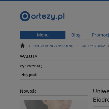
Menu
Blog
Promoc
»
»
ORTEZY KOŃCZYNY DOLNEJ
ORTEZY BIODRA
WALUTA
Wybierz walutę
Uniwe
Nowości
Biodr