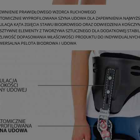
EWNIENIE PRAWIDŁOWEGO WZORCA RUCHOWEGO
TOMICZNIE WYPROFILOWANA SZYNA UDOWA DLA ZAPEWNIENIA NAJWYŻSZEJ
ULACJA KĄTA ZGIĘCIA STAWU BIODROWEGO ORAZ ODWIEDZENIA KOŃCZYN
SZTYWNE ELEMENTY Z TWORZYWA SZTUCZNEGO DLA DODATKOWEJ STABILI
LIWOŚĆ DOPASOWANIA WŁAŚCIWOŚCI PRODUKTU DO INDYWIDUALNYCH 
WERSALNA PELOTA BIODROWA I UDOWA