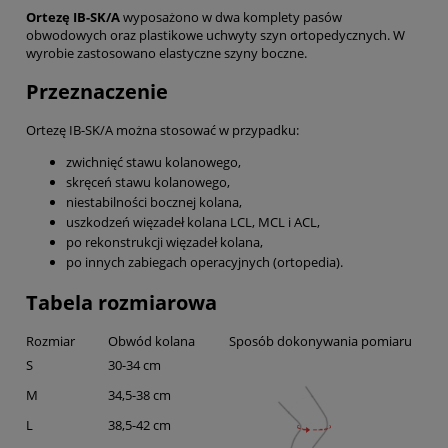
Ortezę IB-SK/A
wyposażono w dwa komplety pasów
obwodowych oraz plastikowe uchwyty szyn ortopedycznych. W
wyrobie zastosowano elastyczne szyny boczne.
Przeznaczenie
Ortezę IB-SK/A można stosować w przypadku:
zwichnięć stawu kolanowego,
skręceń stawu kolanowego,
niestabilności bocznej kolana,
uszkodzeń więzadeł kolana LCL, MCL i ACL,
po rekonstrukcji więzadeł kolana,
po innych zabiegach operacyjnych (ortopedia).
Tabela rozmiarowa
Rozmiar
Obwód kolana
Sposób dokonywania pomiaru
S
30-34 cm
M
34,5-38 cm
L
38,5-42 cm