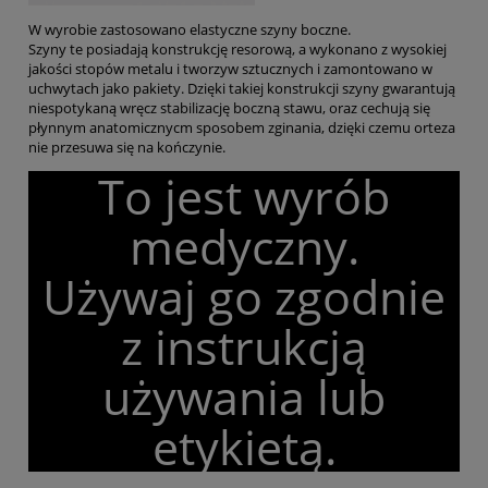
W wyrobie zastosowano elastyczne szyny boczne.
Szyny te posiadają konstrukcję resorową, a wykonano z wysokiej
jakości stopów metalu i tworzyw sztucznych i zamontowano w
uchwytach jako pakiety. Dzięki takiej konstrukcji szyny gwarantują
niespotykaną wręcz stabilizację boczną stawu, oraz cechują się
płynnym anatomicznycm sposobem zginania, dzięki czemu orteza
nie przesuwa się na kończynie.
To jest wyrób
medyczny.
Używaj go zgodnie
z instrukcją
używania lub
etykietą.