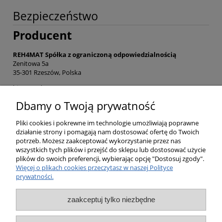
Bezpieczeństwo
Producent
REH4MAT Spółka z ograniczoną odpowiedzialnością
Zenitowa 5a
35-301 Rzeszów, Polska
biuro@reh4mat.com
(16) 621 42 20
Dbamy o Twoją prywatność
Zgłoś problem z bezpieczeństwem produktu
Pliki cookies i pokrewne im technologie umożliwiają poprawne
działanie strony i pomagają nam dostosować ofertę do Twoich
potrzeb. Możesz zaakceptować wykorzystanie przez nas
Opinie o produkcie (0)
wszystkich tych plików i przejść do sklepu lub dostosować użycie
plików do swoich preferencji, wybierając opcję "Dostosuj zgody".
Więcej o plikach cookies przeczytasz w naszej Polityce
prywatności.
Pomoc
zaakceptuj tylko niezbędne
Moje konto