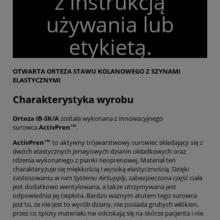
z instrukcją
używania lub
etykietą.
OTWARTA ORTEZA STAWU KOLANOWEGO Z SZYNAMI
ELASTYCZNYMI
Charakterystyka wyrobu
Orteza IB-SK/A
została wykonana z innowacyjnego
surowca
ActivPren™
.
ActivPren™
to aktywny trójwarstwowy surowiec składający się z
dwóch elastycznych jerseyowych dzianin okładkowych oraz
rdzenia wykonanego z pianki neoprenowej. Materiał ten
charakteryzuje się miękkością i wysoką elastycznością. Dzięki
zastosowaniu w nim
Systemu AirSupply
, zabezpieczona część ciała
jest dodatkowo wentylowana, a także utrzymywana jest
odpowiednia jej ciepłota. Bardzo ważnym atutem tego surowca
jest to, że nie jest to wyrób dziany, nie posiada grubych włókien,
przez co sploty materiału nie odciskają się na skórze pacjenta i nie