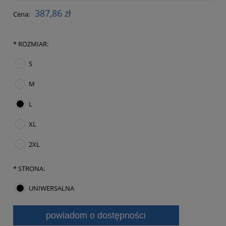
387,86 zł
Cena:
*
ROZMIAR:
S
M
L
XL
2XL
*
STRONA:
UNIWERSALNA
powiadom o dostępności