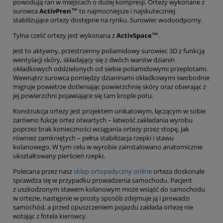
powodują ran w miejscach o dużej kompresji. Ortezy wykonane z
surowca
ActivPren™
to najmocniejsze i najskuteczniej
stabilizujące ortezy dostępne na rynku. Surowiec wodoodporny.
Tylna cześć ortezy jest wykonana z
ActivSpace™
.
Jest to aktywny, przestrzenny poliamidowy surowiec 3D z funkcją
wentylacji skóry, składający się z dwóch warstw dzianin
okładkowych oddzielonych od siebie poliamidowymi przeplotami.
Wewnątrz surowca pomiędzy dzianinami okładkowymi swobodnie
migruje powietrze dotleniając powierzchnię skóry oraz obierając z
jej powierzchni pojawiające się tam krople potu.
Konstrukcja ortezy jest projektem unikatowym, łączącym w sobie
zarówno fukcje ortez otwartych – łatwość zakładania wyrobu
poprzez brak konieczności wciągania ortezy przez stopę, jak
również zamkniętych – pełna stabilizacja rzepki i stawu
kolanowego. W tym celu w wyrobie zainstalowano anatomicznie
ukształtowany pierścień rzepki.
Polecana przez nasz
sklep ortopedyczny online
orteza doskonale
sprawdza się w przypadku prowadzenia samochodu. Pacjent
z uszkodzonym stawem kolanowym może wsiąść do samochodu
w ortezie, następnie w prosty sposób zdejmuje ją i prowadzi
samochód, a przed opuszczeniem pojazdu zakłada ortezę nie
wstając z fotela kierowcy.