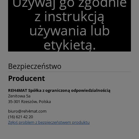
Używaj go zgodnie
z instrukcją
używania lub
etykietą.
Bezpieczeństwo
Producent
REH4MAT Spółka z ograniczoną odpowiedzialnością
Zenitowa 5a
35-301 Rzeszów, Polska
biuro@reh4mat.com
(16) 621 42 20
Zgłoś problem z bezpieczeństwem produktu