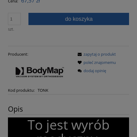
67,57 zł
Cena:
do koszyka
szt.
Producent:
zapytaj o produkt
poleć znajomemu
dodaj opinię
Kod produktu:
TONK
Opis
To jest wyrób