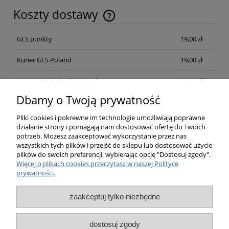
Koszty dostawy
Cena nie zawiera ewentualnych kosztów płatności
GLS punkty
19,00 zł
Kurier GLS Poland
19,00 zł
Kurier GLS Poland Pobraniowa
21,00 zł
Dbamy o Twoją prywatność
Opinie o produkcie (0)
Pliki cookies i pokrewne im technologie umożliwiają poprawne
działanie strony i pomagają nam dostosować ofertę do Twoich
potrzeb. Możesz zaakceptować wykorzystanie przez nas
wszystkich tych plików i przejść do sklepu lub dostosować użycie
plików do swoich preferencji, wybierając opcję "Dostosuj zgody".
Pomoc
Więcej o plikach cookies przeczytasz w naszej Polityce
prywatności.
Moje konto
zaakceptuj tylko niezbędne
Płatności i dostawa
dostosuj zgody