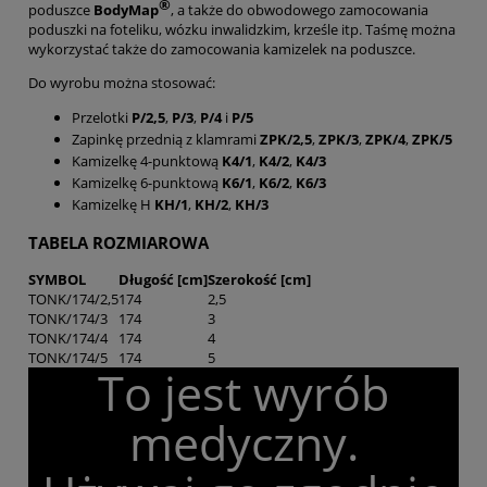
®
poduszce
BodyMap
, a także do obwodowego zamocowania
poduszki na foteliku, wózku inwalidzkim, krześle itp. Taśmę można
wykorzystać także do zamocowania kamizelek na poduszce.
Do wyrobu można stosować:
Przelotki
P/2,5
,
P/3
,
P/4
i
P/5
Zapinkę przednią z klamrami
ZPK/2,5
,
ZPK/3
,
ZPK/4
,
ZPK/5
Kamizelkę 4-punktową
K4/1
,
K4/2
,
K4/3
Kamizelkę 6-punktową
K6/1
,
K6/2
,
K6/3
Kamizelkę H
KH/1
,
KH/2
,
KH/3
TABELA ROZMIAROWA
SYMBOL
Długość [cm]
Szerokość [cm]
TONK/174/2,5
174
2,5
TONK/174/3
174
3
TONK/174/4
174
4
TONK/174/5
174
5
To jest wyrób
medyczny.