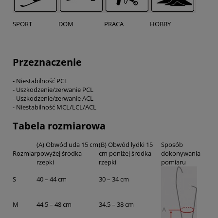
SPORT
DOM
PRACA
HOBBY
Przeznaczenie
- Niestabilność PCL
- Uszkodzenie/zerwanie PCL
- Uszkodzenie/zerwanie ACL
- Niestabilność MCL/LCL/ACL
Tabela rozmiarowa
(A) Obwód uda 15 cm
(B) Obwód łydki 15
Sposób
Rozmiar
powyżej środka
cm poniżej środka
dokonywania
rzepki
rzepki
pomiaru
S
40 – 44 cm
30 – 34 cm
M
44,5 – 48 cm
34,5 – 38 cm