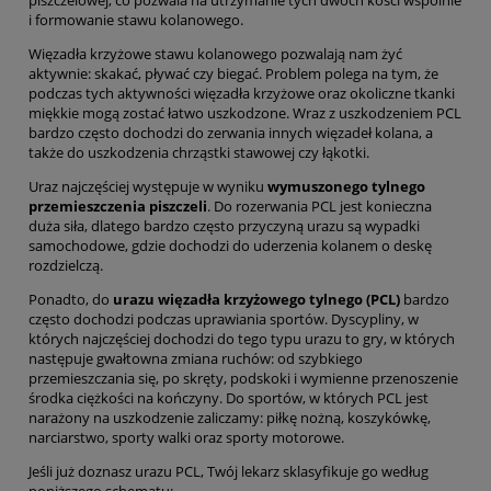
piszczelowej, co pozwala na utrzymanie tych dwóch kości wspólnie
i formowanie stawu kolanowego.
Więzadła krzyżowe stawu kolanowego pozwalają nam żyć
aktywnie: skakać, pływać czy biegać. Problem polega na tym, że
podczas tych aktywności więzadła krzyżowe oraz okoliczne tkanki
miękkie mogą zostać łatwo uszkodzone. Wraz z uszkodzeniem PCL
bardzo często dochodzi do zerwania innych więzadeł kolana, a
także do uszkodzenia chrząstki stawowej czy łąkotki.
Uraz najczęściej występuje w wyniku
wymuszonego tylnego
przemieszczenia piszczeli
. Do rozerwania PCL jest konieczna
duża siła, dlatego bardzo często przyczyną urazu są wypadki
samochodowe, gdzie dochodzi do uderzenia kolanem o deskę
rozdzielczą.
Ponadto, do
urazu więzadła krzyżowego tylnego (PCL)
bardzo
często dochodzi podczas uprawiania sportów. Dyscypliny, w
których najczęściej dochodzi do tego typu urazu to gry, w których
następuje gwałtowna zmiana ruchów: od szybkiego
przemieszczania się, po skręty, podskoki i wymienne przenoszenie
środka ciężkości na kończyny. Do sportów, w których PCL jest
narażony na uszkodzenie zaliczamy: piłkę nożną, koszykówkę,
narciarstwo, sporty walki oraz sporty motorowe.
Jeśli już doznasz urazu PCL, Twój lekarz sklasyfikuje go według