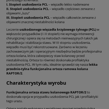
poniższego schematu:
I. Stopień uszkodzenia PCL
– więzadło lekko naderwane
II. Stopień uszkodzenia PCL
– więzadło częściowo zerwane z
objawami „luzu”
III. Stopień uszkodzenia PCL
– więzadło całkowicie zerwane z
objawami znacznej niestabilności kolana
Leczenie
uszkodzonego więzadła krzyżowego tylnego (PCL)
w
większości przypadków (I i II stopień) nie wymaga interwencji
chirurgicznej i opiera się na metodach nieinwazyjnych takich jak
rehabilitacja i stabilizacja stawu. W III stopniu uszkodzenia,
więzadło musi być rekonstruowane. Zarówno w leczeniu
zachowawczym jak i operacyjnym niezbędna będzie profesjonalna
orteza kolana, która zabezpieczy staw kolanowy przed
niestabilnością. Orteza to również doskonała profilaktyka
uszkodzenia PCL. W tym celu, idealnie sprawdzi się nasza
lekka
przednio-tylna funkcjonalna orteza ramowa kolana
RAPTOR/2
.
Charakterystyka wyrobu
Funkcjonalna orteza stawu kolanowego RAPTOR/2
to
doskonała opcja w przypadku uszkodzenia PCL jak i profilaktyki
tego urazu.
Orteza została wykonana z wyjątkowo mocnej przednio-tylna