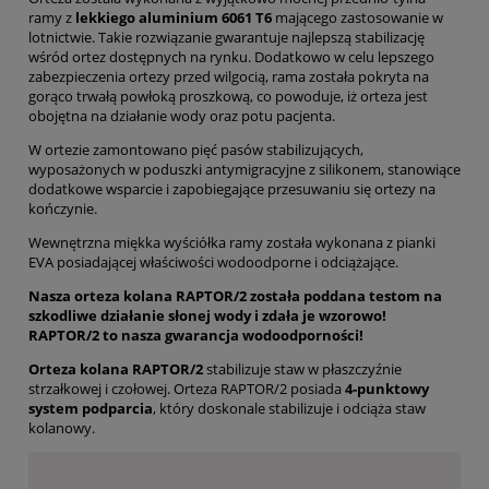
ramy z
lekkiego aluminium 6061 T6
mającego zastosowanie w
lotnictwie. Takie rozwiązanie gwarantuje najlepszą stabilizację
wśród ortez dostępnych na rynku. Dodatkowo w celu lepszego
zabezpieczenia ortezy przed wilgocią, rama została pokryta na
gorąco trwałą powłoką proszkową, co powoduje, iż orteza jest
obojętna na działanie wody oraz potu pacjenta.
W ortezie zamontowano pięć pasów stabilizujących,
wyposażonych w poduszki antymigracyjne z silikonem, stanowiące
dodatkowe wsparcie i zapobiegające przesuwaniu się ortezy na
kończynie.
Wewnętrzna miękka wyściółka ramy została wykonana z pianki
EVA posiadającej właściwości wodoodporne i odciążające.
Nasza orteza kolana RAPTOR/2 została poddana testom na
szkodliwe działanie słonej wody i zdała je wzorowo!
RAPTOR/2 to nasza gwarancja wodoodporności!
Orteza kolana RAPTOR/2
stabilizuje staw w płaszczyźnie
strzałkowej i czołowej. Orteza RAPTOR/2 posiada
4-punktowy
system podparcia
, który doskonale stabilizuje i odciąża staw
kolanowy.