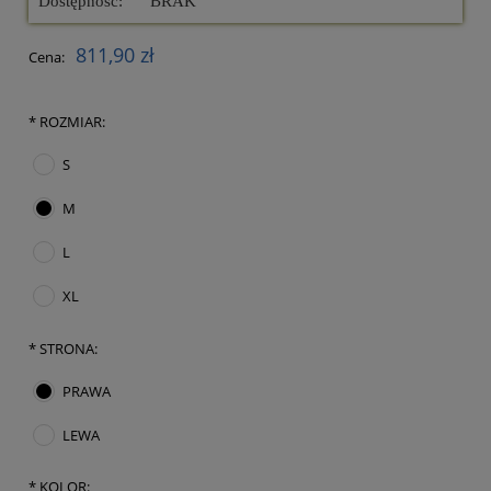
Dostępność:
BRAK
811,90 zł
Cena:
*
ROZMIAR:
S
M
L
XL
*
STRONA:
PRAWA
LEWA
*
KOLOR: