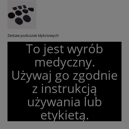
Zestaw poduszek kłykciowych
To jest wyrób
medyczny.
Używaj go zgodnie
z instrukcją
używania lub
etykietą.