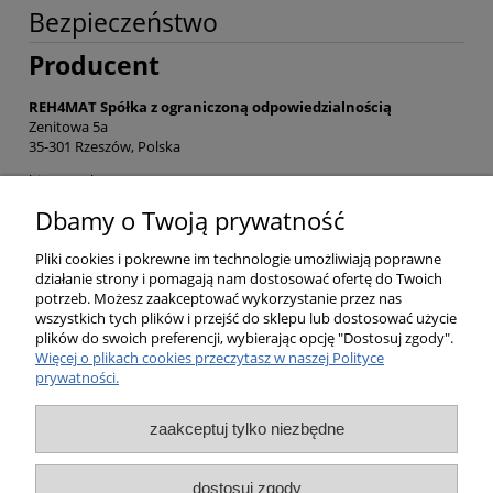
Bezpieczeństwo
Producent
REH4MAT Spółka z ograniczoną odpowiedzialnością
Zenitowa 5a
35-301 Rzeszów, Polska
biuro@reh4mat.com
(16) 621 42 20
Dbamy o Twoją prywatność
Zgłoś problem z bezpieczeństwem produktu
Pliki cookies i pokrewne im technologie umożliwiają poprawne
działanie strony i pomagają nam dostosować ofertę do Twoich
potrzeb. Możesz zaakceptować wykorzystanie przez nas
Opinie o produkcie (0)
wszystkich tych plików i przejść do sklepu lub dostosować użycie
plików do swoich preferencji, wybierając opcję "Dostosuj zgody".
Więcej o plikach cookies przeczytasz w naszej Polityce
prywatności.
Pomoc
zaakceptuj tylko niezbędne
Moje konto
dostosuj zgody