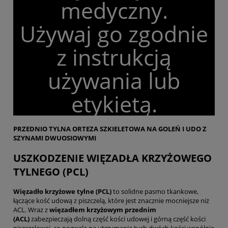
medyczny.
Używaj go zgodnie
z instrukcją
używania lub
etykietą.
PRZEDNIO TYLNA ORTEZA SZKIELETOWA NA GOLEŃ I UDO Z
SZYNAMI DWUOSIOWYMI
USZKODZENIE WIĘZADŁA KRZYŻOWEGO
TYLNEGO (PCL)
Więzadło krzyżowe tylne (PCL)
to solidne pasmo tkankowe,
łączące kość udową z piszczelą, które jest znacznie mocniejsze niż
ACL. Wraz z
więzadłem krzyżowym przednim
(ACL)
zabezpieczają dolną część kości udowej i górną część kości