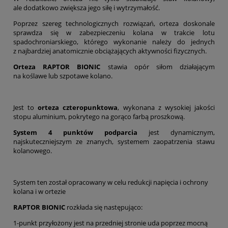
ale dodatkowo zwiększa jego siłę i wytrzymałość.
Poprzez szereg technologicznych rozwiązań, orteza doskonale
sprawdza się w zabezpieczeniu kolana w trakcie lotu
spadochroniarskiego, którego wykonanie należy do jednych
z najbardziej anatomicznie obciążających aktywności fizycznych.
Orteza RAPTOR BIONIC
stawia opór siłom działającym
na koślawe lub szpotawe kolano.
Jest to
orteza czteropunktowa
, wykonana z wysokiej jakości
stopu aluminium, pokrytego na gorąco farbą proszkową.
System 4 punktów podparcia
jest dynamicznym,
najskuteczniejszym ze znanych, systemem zaopatrzenia stawu
kolanowego.
System ten został opracowany w celu redukcji napięcia i ochrony
kolana i w ortezie
RAPTOR BIONIC
rozkłada się następująco:
1-punkt przyłożony jest na przedniej stronie uda poprzez mocną