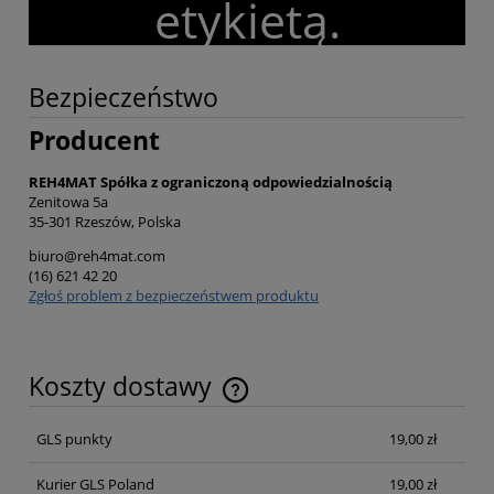
etykietą.
Bezpieczeństwo
Producent
REH4MAT Spółka z ograniczoną odpowiedzialnością
Zenitowa 5a
35-301 Rzeszów, Polska
biuro@reh4mat.com
(16) 621 42 20
Zgłoś problem z bezpieczeństwem produktu
Koszty dostawy
Cena nie zawiera ewentualnych kosztów płatności
GLS punkty
19,00 zł
Kurier GLS Poland
19,00 zł