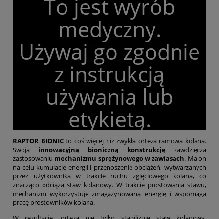
To jest wyrób
medyczny.
Używaj go zgodnie
z instrukcją
używania lub
etykietą.
RAPTOR BIONIC
to coś więcej niż zwykła orteza ramowa kolana.
Swoją
innowacyjną bioniczną konstrukcję
zawdzięcza
zastosowaniu
mechanizmu sprężynowego w zawiasach
. Ma on
na celu kumulację energii i przenoszenie obciążeń, wytwarzanych
przez użytkownika w trakcie ruchu zgięciowego kolana, co
znacząco odciąża staw kolanowy. W trakcie prostowania stawu,
mechanizm wykorzystuje zmagazynowaną energię i wspomaga
pracę prostowników kolana.
W rezultacie, orteza nie tylko stabilizuje staw kolanowy,