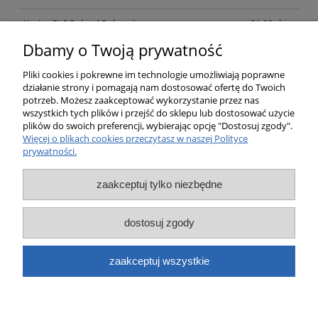
Kurier GLS Poland Pobraniowa
21,00 zł
Dbamy o Twoją prywatność
Opinie o produkcie (0)
Pliki cookies i pokrewne im technologie umożliwiają poprawne
działanie strony i pomagają nam dostosować ofertę do Twoich
potrzeb. Możesz zaakceptować wykorzystanie przez nas
wszystkich tych plików i przejść do sklepu lub dostosować użycie
plików do swoich preferencji, wybierając opcję "Dostosuj zgody".
Pomoc
Więcej o plikach cookies przeczytasz w naszej Polityce
prywatności.
Moje konto
zaakceptuj tylko niezbędne
Płatności i dostawa
dostosuj zgody
Informacje
zaakceptuj wszystkie
O nas
pokaż pełną wersję strony