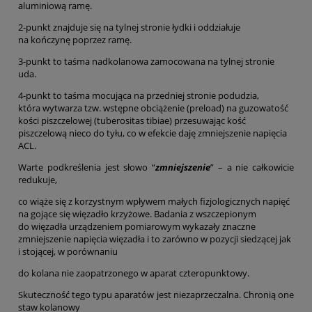
aluminiową ramę.
2-punkt znajduje się na tylnej stronie łydki i oddziałuje
na kończynę poprzez ramę.
3-punkt to taśma nadkolanowa zamocowana na tylnej stronie
uda.
4-punkt to taśma mocująca na przedniej stronie podudzia,
która wytwarza tzw. wstępne obciążenie (preload) na guzowatość
kości piszczelowej (tuberositas tibiae) przesuwając kość
piszczelową nieco do tyłu, co w efekcie daję zmniejszenie napięcia
ACL.
Warte podkreślenia jest słowo “
zmniejszenie
” – a nie całkowicie
redukuje,
co wiąże się z korzystnym wpływem małych fizjologicznych napięć
na gojące się więzadło krzyżowe. Badania z wszczepionym
do więzadła urządzeniem pomiarowym wykazały znaczne
zmniejszenie napięcia więzadła i to zarówno w pozycji siedzącej jak
i stojącej, w porównaniu
do kolana nie zaopatrzonego w aparat czteropunktowy.
Skuteczność tego typu aparatów jest niezaprzeczalna. Chronią one
staw kolanowy