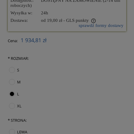
Dostępność:
DOSTĘPNY NA ZAMÓWIENIE (2-14 dni
roboczych)
Wysyłka w:
24h
Dostawa:
od 19,00 zł
- GLS punkty
sprawdź formy dostawy
Cena nie zawiera ewentualnych kosztów płatności
1 934,81 zł
Cena:
*
ROZMIAR:
S
M
L
XL
*
STRONA:
LEWA