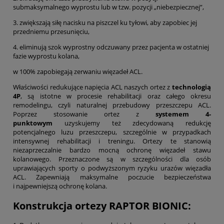
submaksymalnego wyprostu lub w tzw. pozycji „niebezpiecznej”,
3. zwiększają siłę nacisku na piszczel ku tyłowi, aby zapobiec jej
przedniemu przesunięciu,
4. eliminują szok wyprostny odczuwany przez pacjenta w ostatniej
fazie wyprostu kolana,
w 100% zapobiegają zerwaniu więzadeł ACL.
Właściwości redukujące napięcia ACL naszych ortez z
technologią
4P
, są istotne w procesie rehabilitacji oraz całego okresu
remodelingu, czyli naturalnej przebudowy przeszczepu ACL.
Poprzez stosowanie ortez z
systemem 4-
punktowym
uzyskujemy też zdecydowaną redukcję
potencjalnego luzu przeszczepu, szczególnie w przypadkach
intensywnej rehabilitacji i treningu. Ortezy te stanowią
niezaprzeczalnie bardzo mocną ochronę więzadeł stawu
kolanowego. Przeznaczone są w szczególności dla osób
uprawiających sporty o podwyższonym ryzyku urazów więzadła
ACL. Zapewniają maksymalne poczucie bezpieczeństwa
i najpewniejszą ochronę kolana.
Konstrukcja ortezy RAPTOR BIONIC: