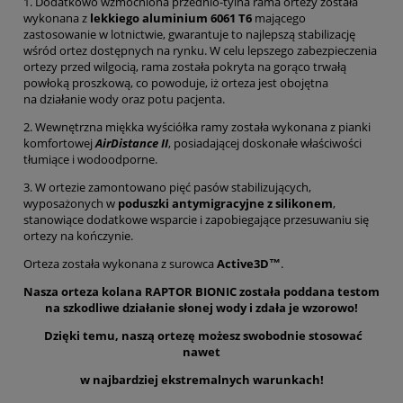
1. Dodatkowo wzmocniona przednio-tylna rama ortezy została
wykonana z
lekkiego aluminium 6061 T6
mającego
zastosowanie w lotnictwie, gwarantuje to najlepszą stabilizację
wśród ortez dostępnych na rynku. W celu lepszego zabezpieczenia
ortezy przed wilgocią, rama została pokryta na gorąco trwałą
powłoką proszkową, co powoduje, iż orteza jest obojętna
na działanie wody oraz potu pacjenta.
2. Wewnętrzna miękka wyściółka ramy została wykonana z pianki
komfortowej
AirDistance II
, posiadającej doskonałe właściwości
tłumiące i wodoodporne.
3. W ortezie zamontowano pięć pasów stabilizujących,
wyposażonych w
poduszki antymigracyjne z silikonem
,
stanowiące dodatkowe wsparcie i zapobiegające przesuwaniu się
ortezy na kończynie.
Orteza została wykonana z surowca
Active3D™
.
Nasza orteza kolana RAPTOR BIONIC została poddana testom
na szkodliwe działanie słonej wody i zdała je wzorowo!
Dzięki temu, naszą ortezę możesz swobodnie stosować
nawet
w najbardziej ekstremalnych warunkach!