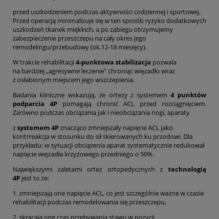
przed uszkodzeniem podczas aktywności codziennej i sportowej.
Przed operacją minimalizuje się w ten sposób ryzyko dodatkowych
uszkodzeń tkanek miękkich, a po zabiegu otrzymujemy
zabezpieczenie przeszczepu na cały okres jego
remodelingu/przebudowy (ok.12-18 miesięcy).
W trakcie rehabilitacji
4-punktowa stabilizacja
pozwala
na bardziej „agresywne leczenie” chroniąc więzadło wraz
z osłabionym miejscem jego wszczepienia.
Badania kliniczne wskazują, że ortezy z systemem
4 punktów
podparcia 4P
pomagają chronić ACL przed rozciągnięciem.
Zarówno podczas obciążania jak i nieobciążania nogi, aparaty
z
systemem 4P
znacząco zmniejszały napięcie ACL jako
kontrreakcja w stosunku do sił skierowanych ku przodowi. Dla
przykładu: w sytuacji obciążenia aparat systematycznie redukował
napięcie więzadła krzyżowego przedniego o 50%.
Największymi zaletami ortez ortopedycznych z
technologią
4P
jest to że:
1. zmniejszają one napięcie ACL, co jest szczególnie ważne w czasie
rehabilitacji podczas remodelowania się przeszczepu,
2. skracają one czas przebywania stawu w pozycji