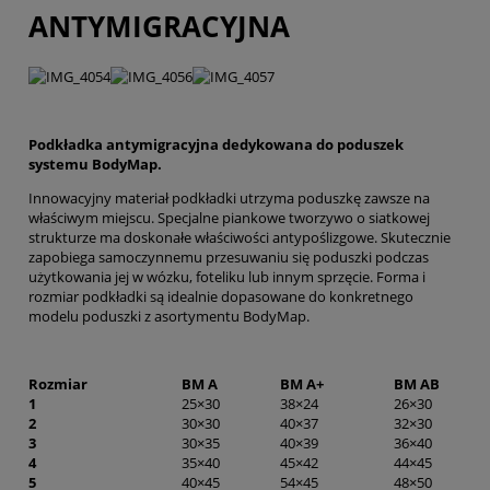
ANTYMIGRACYJNA
Podkładka antymigracyjna dedykowana do poduszek
systemu BodyMap.
Innowacyjny materiał podkładki utrzyma poduszkę zawsze na
właściwym miejscu. Specjalne piankowe tworzywo o siatkowej
strukturze ma doskonałe właściwości antypoślizgowe. Skutecznie
zapobiega samoczynnemu przesuwaniu się poduszki podczas
użytkowania jej w wózku, foteliku lub innym sprzęcie. Forma i
rozmiar podkładki są idealnie dopasowane do konkretnego
modelu poduszki z asortymentu BodyMap.
Rozmiar
BM A
BM A+
BM AB
1
25×30
38×24
26×30
2
30×30
40×37
32×30
3
30×35
40×39
36×40
4
35×40
45×42
44×45
5
40×45
54×45
48×50