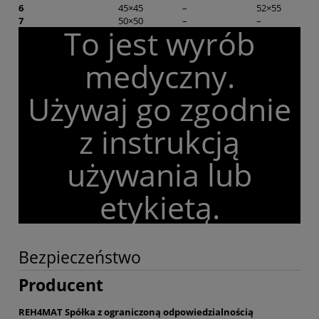
6
45×45
–
52×55
7
50×50
–
–
To jest wyrób
medyczny.
Używaj go zgodnie
z instrukcją
używania lub
etykietą.
Bezpieczeństwo
Producent
REH4MAT Spółka z ograniczoną odpowiedzialnością