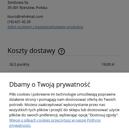
Zenitowa 5a
35-301 Rzeszów, Polska
biuro@reh4mat.com
(16) 621 42 20
Zgłoś problem z bezpieczeństwem produktu
Koszty dostawy
Cena nie zawiera ewentualnych kosztów płatności
GLS punkty
19,00 zł
Kurier GLS Poland
19,00 zł
Dbamy o Twoją prywatność
Kurier GLS Poland Pobraniowa
21,00 zł
Pliki cookies i pokrewne im technologie umożliwiają poprawne
działanie strony i pomagają nam dostosować ofertę do Twoich
potrzeb. Możesz zaakceptować wykorzystanie przez nas
Opinie o produkcie (0)
wszystkich tych plików i przejść do sklepu lub dostosować użycie
plików do swoich preferencji, wybierając opcję "Dostosuj zgody".
Więcej o plikach cookies przeczytasz w naszej Polityce
prywatności.