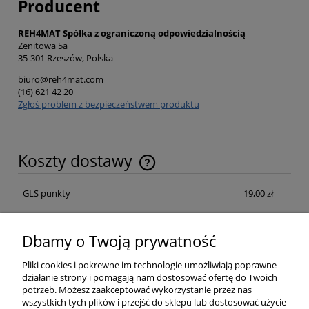
Producent
REH4MAT Spółka z ograniczoną odpowiedzialnością
Zenitowa 5a
35-301 Rzeszów, Polska
biuro@reh4mat.com
(16) 621 42 20
Zgłoś problem z bezpieczeństwem produktu
Koszty dostawy
Cena nie zawiera ewentualnych kosztów płatności
GLS punkty
19,00 zł
Kurier GLS Poland
19,00 zł
Dbamy o Twoją prywatność
Kurier GLS Poland Pobraniowa
21,00 zł
Pliki cookies i pokrewne im technologie umożliwiają poprawne
działanie strony i pomagają nam dostosować ofertę do Twoich
potrzeb. Możesz zaakceptować wykorzystanie przez nas
Opinie o produkcie (0)
wszystkich tych plików i przejść do sklepu lub dostosować użycie