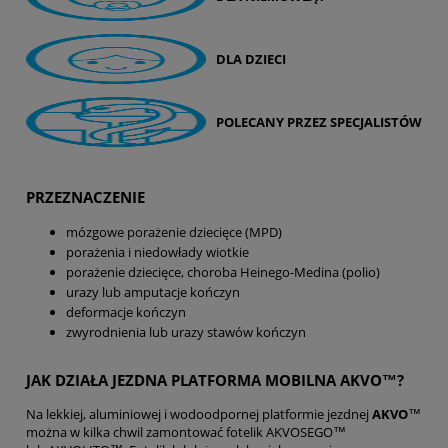
DLA DZIECI
POLECANY PRZEZ SPECJALISTÓW
PRZEZNACZENIE
mózgowe porażenie dziecięce (MPD)
porażenia i niedowłady wiotkie
porażenie dziecięce, choroba Heinego-Medina (polio)
urazy lub amputacje kończyn
deformacje kończyn
zwyrodnienia lub urazy stawów kończyn
JAK DZIAŁA JEZDNA PLATFORMA MOBILNA AKVO™?
Na lekkiej, aluminiowej i wodoodpornej platformie jezdnej
AKVO
™
można w kilka chwil zamontować fotelik AKVOSEGO™