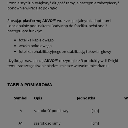
i zmniejszyć lub zwiększyć długość ramy, a następnie zabezpieczyć
ponownie wkręcając pokrętło.
Stosując
platformę AKVO
™ wraz ze specjalnymi adapterami
i opcjonalnie poduszkami BodyMap do fotelika, pełni ona 3
następujące funkcje:
fotelika kąpielowego
wózka pokojowego
fotelika rehabilitacyjnego ze stabilizacją tułowia i głowy
Użytkując naszą bazę
AKVO
™ otrzymujesz 3 produkty w 1! Dzięki
temu zaoszczędzisz pieniądze i miejsce w swoim mieszkaniu.
TABELA POMIAROWA
Symbol
Opis
Jednostka
W
A
szerokość podstawy
[cm]
A1
szerokość ramy
[cm]