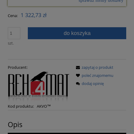
sprawdź formy dostawy
Cena nie zawiera ewentualnych kosztów płatności
1 322,73 zł
Cena:
do koszyka
szt.
Producent:
zapytaj o produkt
poleć znajomemu
dodaj opinię
Kod produktu:
AKVO™
Opis