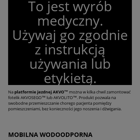
To jest wyrób
medyczny.
Używaj go zgodnie
z instrukcją
używania lub
etykietą.
Na
platformie jezdnej AKVO™
można w kilka chwil zamontować
fotelik AKVOSEGO™ lub AKVOLITO™. Produkt pozwala na
swobodne przemieszczanie chorego pacjenta pomiędzy
pomieszczeniami, bez konieczności jego noszenia i dźwigania.
MOBILNA WODOODPORNA