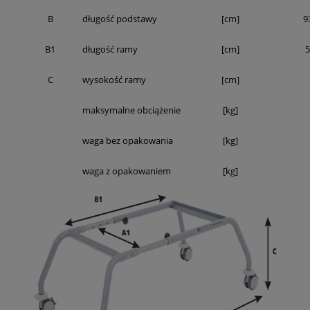
B
długość podstawy
[cm]
9
B1
długość ramy
[cm]
5
C
wysokość ramy
[cm]
maksymalne obciążenie
[kg]
waga bez opakowania
[kg]
waga z opakowaniem
[kg]