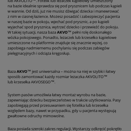
lub AKVOLITO™. Fotelik lub leżaczek kąpielowy umieszczony
na bazie idealnie sprawdza się pod prysznicem lub podczas kąpieli
w wannie. Od dziś, już nie musisz dźwigać dziecka i manewrować
z nim w ciasnej łazience. Możesz posadzić i zabezpieczyć pacjenta
w naszej bazie w pokoju, wjechać pod prysznic, a po kąpieli
wyjechać spod prysznica, wytrzeć dziecko i przewieźć do pokoju.
W takiej sytuacji, nasza baza
AKVO
™ pełni rolę doskonałego
wózka pokojowego. Ponadto, leżaczek lub krzesełko kąpielowe
umieszczone na platformie znajduje się znacznie wyżej, co
zapobiega nadmiernemu pochylaniu się podczas zabiegów
pielęgnacyjnych i odciąża kręgosłup.
Baza
AKVO
™ jest uniwersalna – można na niej w szybki i łatwy
sposób zamontować każdy rozmiar leżaczka AKVOLITO™
lub krzesełka AKVOSEGO™.
System pasów umożliwia łatwy montaż wyrobu na bazie,
zapewniając dziecku bezpieczeństwo w trakcie użytkowania. Pasy
zapobiegają przed przesuwaniem się fotelika lub krzesełka
względem bazy, nawet w przypadku, gdy u pacjenta występują
gwałtowne odruchy mimowolne.
Baza posiada szeroki zakres regulacji. Wystarczy odkręcić pokrętło