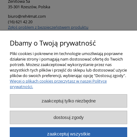
Zenitowa 5a
35-301 Rzeszów, Polska
biuro@reh4mat.com
(16) 621 42 20
Zgłoś problem z bezpieczeństwem produktu
Dbamy o Twoją prywatność
Opinie o produkcie (0)
Pliki cookies i pokrewne im technologie umożliwiają poprawne
działanie strony i pomagają nam dostosować ofertę do Twoich
potrzeb. Możesz zaakceptować wykorzystanie przez nas
wszystkich tych plików i przejść do sklepu lub dostosować użycie
plików do swoich preferencji, wybierając opcję "Dostosuj zgody".
Pomoc
Więcej o plikach cookies przeczytasz w naszej Polityce
prywatności.
Moje konto
zaakceptuj tylko niezbędne
Płatności i dostawa
dostosuj zgody
Informacje
zaakceptuj wszystkie