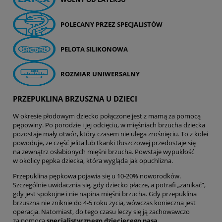
POLECANY PRZEZ SPECJALISTÓW
PELOTA SILIKONOWA
ROZMIAR UNIWERSALNY
PRZEPUKLINA BRZUSZNA U DZIECI
W okresie płodowym dziecko połączone jest z mamą za pomocą
pępowiny. Po porodzie i jej odcięciu, w mięśniach brzucha dziecka
pozostaje mały otwór, który czasem nie ulega zrośnięciu. To z kolei
powoduje, że część jelita lub tkanki tłuszczowej przedostaje się
na zewnątrz osłabionych mięśni brzucha. Powstaje wypukłość
w okolicy pępka dziecka, która wygląda jak opuchlizna.
Przepuklina pępkowa pojawia się u 10-20% noworodków.
Szczególnie uwidacznia się, gdy dziecko płacze, a potrafi „zanikać”,
gdy jest spokojne i nie napina mięśni brzucha. Gdy przepuklina
brzuszna nie zniknie do 4-5 roku życia, wówczas konieczna jest
operacja. Natomiast, do tego czasu leczy się ją zachowawczo
za pomocą
specjalistycznego dziecięcego pasa