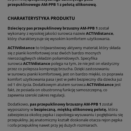
przepuklinowego AM-PPB 1 z pelotą silikonową
.
CHARAKTERYSTYKA PRODUKTU
Dziecięcy pas przepuklinowy brzuszny AM-PPB 1
został
wykonany z wysokiej jakości surowca nazwie
ACTIVdistance
,
który charakteryzuje się wysokim komfortem użytkowania.
ACTIVdistance
to trójwarstwowy aktywny materiał, który składa
się z pianki komfortowej oraz dwóch bardzo mocnych
nierozciągliwych okładzin poliamidowych. Specyfika
surowca
ACTIVdistance
polega na tym, że nie jest on elastyczny
przez co polepsza kompresję brzucha. Dzięki zastosowaniu
w surowcu pianki komfortowej, jest on bardzo miękki, co poprawia
komfort użytkowania pasa i jest w pełni bezpieczny dla dziecka już
od 1 dni życia. Dodatkowym atutem surowca
ACTIVdistance
jest
fakt, że posiada on obustronną funkcję samoszczepną, co
zapewnia szeroki zakres regulacji.
Dodatkowo,
pas przepuklinowy brzuszny AM-PPB 1
został
wyposażony w
bezpieczną, miękką silikonową pelotę,
która
zabezpiecza okolicę pępka i zapobiega wysuwaniu i pogłębianiu się
przepukliny. Jej anatomiczny kształt doskonale otacza rejon pępka
i cofa przepuklinę nawet przy jej dużych rozmiarach.