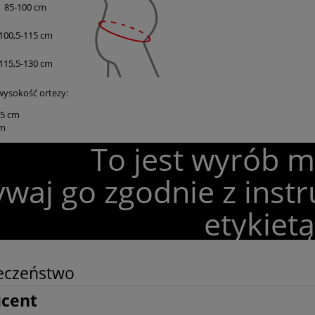
85-100 cm
100,5-115 cm
115,5-130 cm
wysokość ortezy:
15 cm
cm
To jest wyrób 
waj go zgodnie z instr
etykietą
eczeństwo
ucent