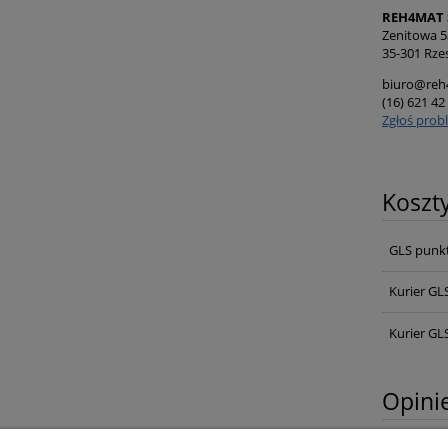
REH4MAT S
Zenitowa 5
35-301 Rze
biuro@reh
(16) 621 42
Zgłoś prob
Koszt
GLS punk
Kurier GL
Kurier GL
Opinie