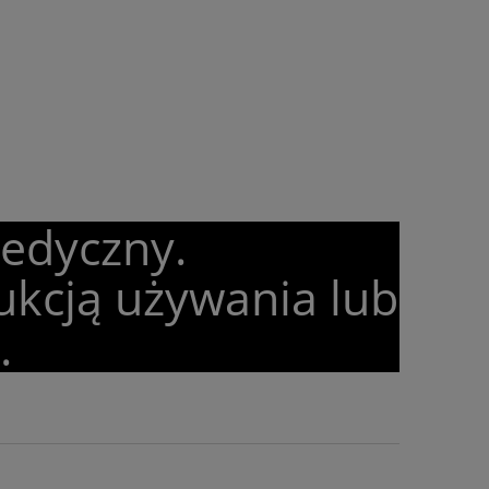
medyczny.
ukcją używania lub
.