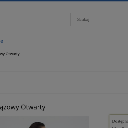
je
owy Otwarty
iążowy Otwarty
Dostępn