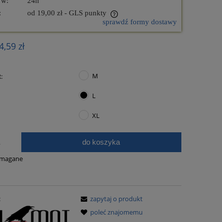
 w:
24h
:
od 19,00 zł
- GLS punkty
sprawdź formy dostawy
nie zawiera ewentualnych kosztów
4,59 zł
ości
M
:
L
XL
FP-46 Zestaw BeltiCar®
FP-44 Zesta
do koszyka
.
ymagane
1 260,00 zł
1 010
do koszyka
do ko
:
zapytaj o produkt
poleć znajomemu