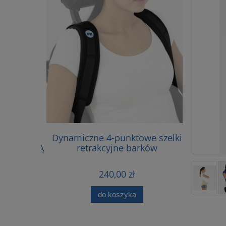
TYCZNA
Dynamiczne 4-punktowe szelki
FP-
Z PELOTĄ
retrakcyjne barków
240,00 zł
do koszyka