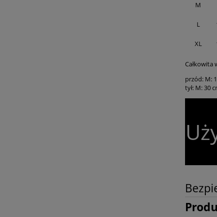
M
L
XL
Całkowita 
przód: M: 
tył: M: 30 
Uży
Bezpi
Prod