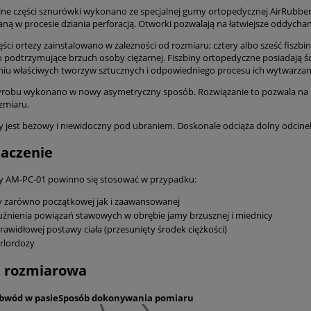
ylne części sznurówki wykonano ze specjalnej gumy ortopedycznej AirRubber
aną w procesie dziania perforacją. Otworki pozwalają na łatwiejsze oddych
ęści ortezy zainstalowano w zależności od rozmiaru; cztery albo sześć fisz
podtrzymujące brzuch osoby ciężarnej. Fiszbiny ortopedyczne posiadają ściś
iu właściwych tworzyw sztucznych i odpowiedniego procesu ich wytwarzan
yrobu wykonano w nowy asymetryczny sposób. Rozwiązanie to pozwala na l
zmiaru.
y jest beżowy i niewidoczny pod ubraniem. Doskonale odciąża dolny odcine
aczenie
y AM-PC-01 powinno się stosować w przypadku:
y zarówno początkowej jak i zaawansowanej
uźnienia powiązań stawowych w obrębie jamy brzusznej i miednicy
rawidłowej postawy ciała (przesunięty środek ciężkości)
rlordozy
a rozmiarowa
bwód w pasie
Sposób dokonywania pomiaru