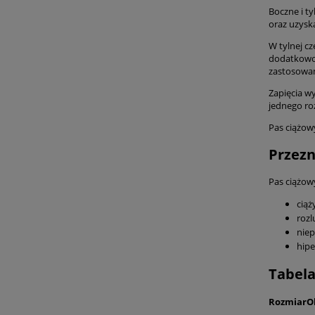
Boczne i t
oraz uzysk
W tylnej cz
dodatkowo 
zastosowan
Zapięcia w
jednego ro
Pas ciążow
Przezn
Pas ciążow
ciąż
rozl
niep
hipe
Tabel
Rozmiar
O