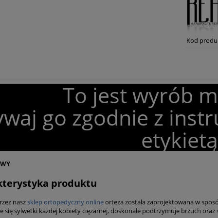
Kod produ
To jest wyrób 
waj go zgodnie z instr
etykietą
OWY
kterystyka produktu
rzez nasz
sklep ortopedyczny online
orteza została zaprojektowana w spos
 się sylwetki każdej kobiety ciężarnej, doskonale podtrzymuje brzuch oraz 