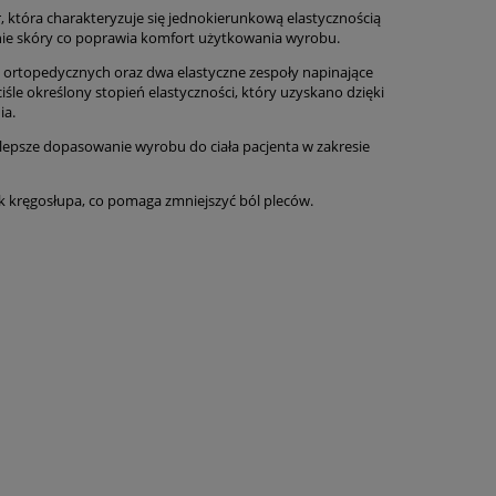
, która charakteryzuje się jednokierunkową elastycznością
anie skóry co poprawia komfort użytkowania wyrobu.
bin ortopedycznych oraz dwa elastyczne zespoły napinające
le określony stopień elastyczności, który uzyskano dzięki
ia.
epsze dopasowanie wyrobu do ciała pacjenta w zakresie
k kręgosłupa, co pomaga zmniejszyć ból pleców.