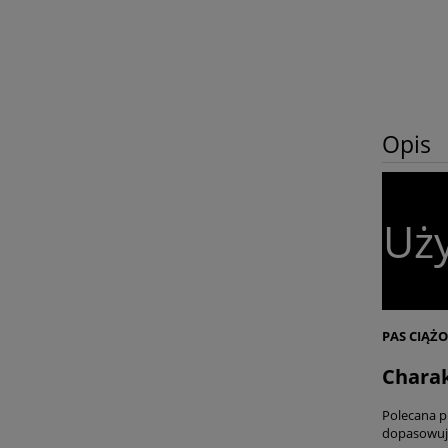
Opis
Uży
PAS CIĄŻ
Chara
Polecana p
dopasowuje