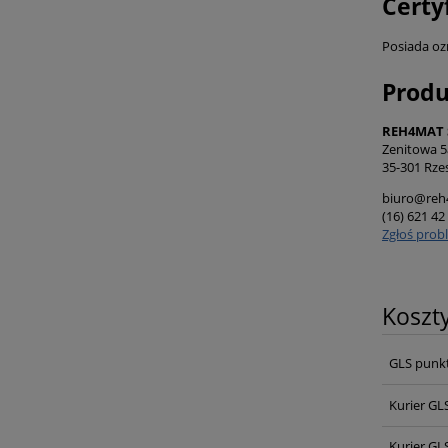
Certy
Posiada oz
Prod
REH4MAT S
Zenitowa 5
35-301 Rze
biuro@reh
(16) 621 42
Zgłoś prob
Koszt
GLS punk
Kurier GL
Kurier GL