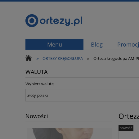
Menu
Blog
Promoc
»
»
ORTEZY KRĘGOSŁUPA
Orteza kręgosłupa AM-P
WALUTA
Wybierz walutę
Ortez
Nowości
nowość