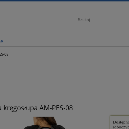
je
ES-08
a kręgosłupa AM-PES-08
Dostępn
roboczy