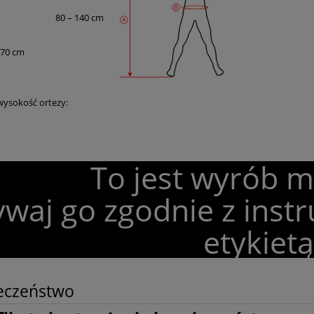
80 – 140 cm
170 cm
wysokość ortezy:
To jest wyrób 
waj go zgodnie z instr
etykietą
eczeństwo