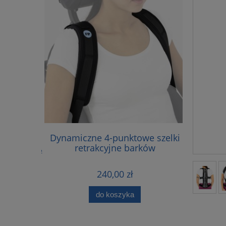
TYCZNA
Dynamiczne 4-punktowe szelki
FP-
Z PELOTĄ
retrakcyjne barków
240,00 zł
do koszyka