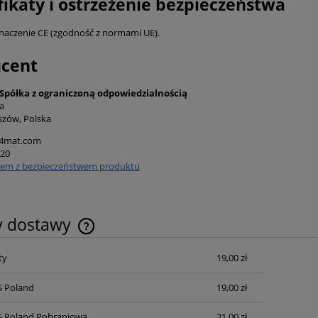
fikaty i ostrzeżenie bezpieczeństwa
naczenie CE (zgodność z normami UE).
ucent
półka z ograniczoną odpowiedzialnością
a
szów, Polska
4mat.com
 20
lem z bezpieczeństwem produktu
y dostawy
ty
19,00 zł
Cena nie zawiera ewentualnych kosztów
płatności
S Poland
19,00 zł
S Poland Pobraniowa
21,00 zł