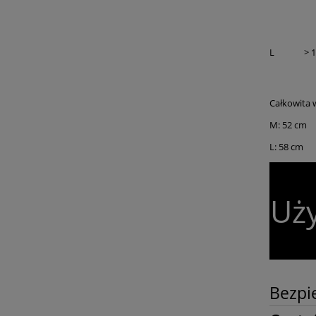
L
> 
Całkowita 
M: 52 cm
L: 58 cm
Uży
Bezpi