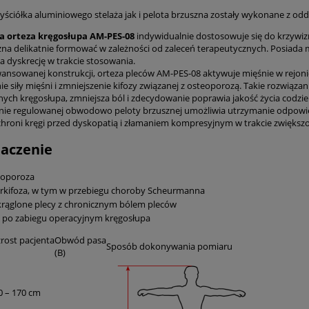
ściółka aluminiowego stelaża jak i pelota brzuszna zostały wykonane z o
a orteza kręgosłupa AM-PES-08
indywidualnie dostosowuje się do krzywizn 
żna delikatnie formować w zależności od zaleceń terapeutycznych. Posiada m
a dyskrecję w trakcie stosowania.
wansowanej konstrukcji, orteza pleców AM-PES-08 aktywuje mięśnie w rejonie
e siły mięśni i zmniejszenie kifozy związanej z osteoporozą. Takie rozwiąza
ych kręgosłupa, zmniejsza ból i zdecydowanie poprawia jakość życia codzi
ie regulowanej obwodowo peloty brzusznej umożliwia utrzymanie odpowied
chroni kręgi przed dyskopatią i złamaniem kompresyjnym w trakcie zwiększo
aczenie
eoporoza
rkifoza, w tym w przebiegu choroby Scheurmanna
rąglone plecy z chronicznym bólem pleców
 po zabiegu operacyjnym kręgosłupa
rost pacjenta
Obwód pasa
Sposób dokonywania pomiaru
(B)
0 – 170 cm