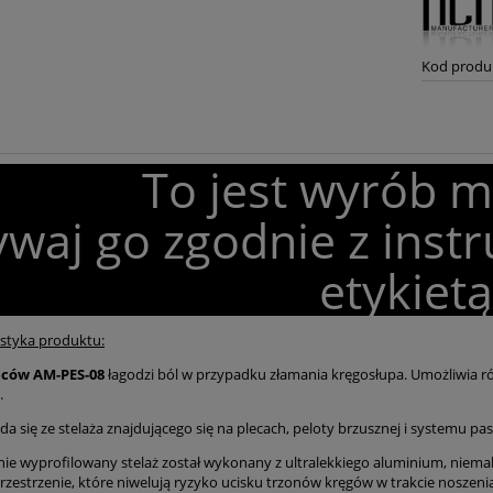
Kod produ
To jest wyrób 
waj go zgodnie z instr
etykietą
styka produktu:
eców AM-PES-08
łagodzi ból w przypadku złamania kręgosłupa. Umożliwia r
.
da się ze stelaża znajdującego się na plecach, peloty brzusznej i systemu p
ie wyprofilowany stelaż został wykonany z ultralekkiego aluminium, niema
rzestrzenie, które niwelują ryzyko ucisku trzonów kręgów w trakcie noszenia