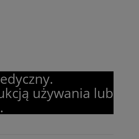
medyczny.
ukcją używania lub
.