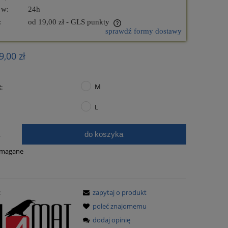
 w:
24h
:
od 19,00 zł
- GLS punkty
sprawdź formy dostawy
nie zawiera ewentualnych kosztów
9,00 zł
ości
M
:
L
do koszyka
.
FP-46 Zestaw BeltiCar®
FP-44 Zesta
ymagane
1 260,00 zł
1 010
:
zapytaj o produkt
do koszyka
do ko
poleć znajomemu
dodaj opinię