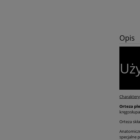
Opis
Uży
Charaktery
Orteza pl
kręgosłupa
Orteza skła
Anatomiczn
specjalne p