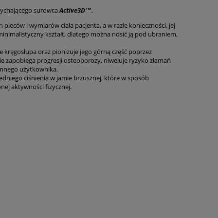
ddychającego surowca
Active3D
™.
pleców i wymiarów ciała pacjenta, a w razie konieczności, jej
inimalistyczny kształt, dlatego można nosić ją pod ubraniem,
 kręgosłupa oraz pionizuje jego górną część poprzez
nie zapobiega progresji osteoporozy, niweluje ryzyko złamań
ennego użytkownika.
niego ciśnienia w jamie brzusznej, które w sposób
nej aktywności fizycznej.