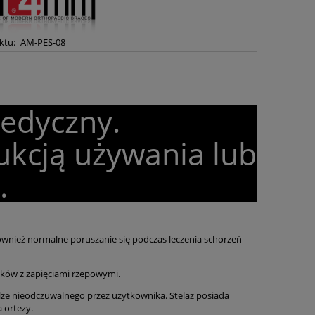
ktu:
AM-PES-08
medyczny.
ukcją używania lub
.
ównież normalne poruszanie się podczas leczenia schorzeń
asków z zapięciami rzepowymi.
lże nieodczuwalnego przez użytkownika. Stelaż posiada
 ortezy.