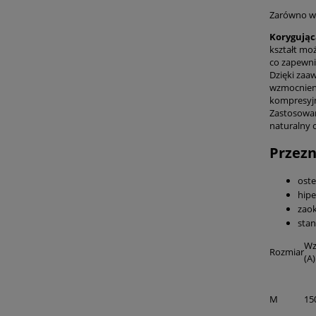
Zarówno wy
Korygując
kształt mo
co zapewni
Dzięki zaa
wzmocnieni
kompresyjn
Zastosowan
naturalny 
Przezn
ost
hipe
zaok
stan
Wz
Rozmiar
(A)
M
15