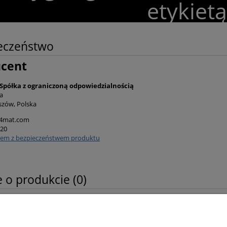
etykietą
eczeństwo
ucent
półka z ograniczoną odpowiedzialnością
a
szów, Polska
4mat.com
 20
lem z bezpieczeństwem produktu
 o produkcie (0)