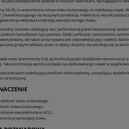
 się jako zabezpieczenie stawów w trudnych warunkach, wymagających zwi
my-SK-05, to anatomiczna orteza stawu kolanowego ze stabilizacją rzepki
, charakteryzującego się dużą wytrzymałością, miękkością i wysoką elastyc
 gwarantuje właściwą kompresję zabezpieczonego stawu.
rukturalny surowiec składający się z perforowanej pianki neoprenowej i pol
pokryta kamuflażem typu pantera. Dzięki perforacji i zastosowaniu systemu
 wentylowany, ale także utrzymywana jest odpowiednia jego ciepłota. Bardz
 posiada grubych włókien, przez co sploty dzianiny nie odciskają się na skó
iada nowy anatomiczny krój, jej konstrukcja jest dodatkowo wzmocniona
ę. Taka konstrukcja wyrobu pozwala na użytkowanie go nawet w wyjątkow
zainstalowano stabilizujący pierścień okołorzepkowy, posiadający dodatkow
go na kończynę.
NACZENIE
tabilność stawu kolanowego,
esność stawu kolanowego,
odzenie więzadeł kolana (ACL),
rzenia propriocepcji stawu