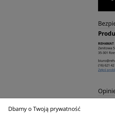
Bezpi
Prod
REH4MAT S
Zenitowa 5
35-301 Rze
biuro@reh
(16) 621 42
Zgłoś prob
Opinie
Dbamy o Twoją prywatność