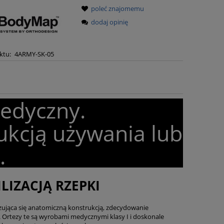
poleć znajomemu
dodaj opinię
ktu:
4ARMY-SK-05
medyczny.
ukcją używania lub
.
IZACJĄ RZEPKI
zująca się anatomiczną konstrukcją, zdecydowanie
Ortezy te są wyrobami medycznymi klasy I i doskonale