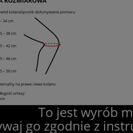
A ROZMIAROWA
wód kolana
Sposób dokonywania pomiaru
 – 34 cm
,5 – 38 cm
,5 – 42 cm
,5 – 46 cm
,5 – 50 cm
ersalny na prawe i lewe kolano.
długość ortezy:
 cm
To jest wyrób 
waj go zgodnie z instr