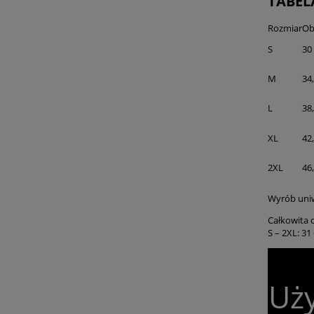
TABEL
Rozmiar
Ob
S
30
M
34
L
38
XL
42
2XL
46
Wyrób uniw
Całkowita 
S – 2XL: 31
Uży