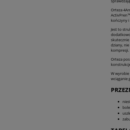
sprawdzają
Orteza 4Ar
ActivPren™
kończyny i
Jest to st
dodatkowo 
skutecznie
dziany, nie
kompresji.
Orteza pos
konstrukcj
W wyrobie 
wciąganie 
PRZEZ
nies
bol
uszk
zabu