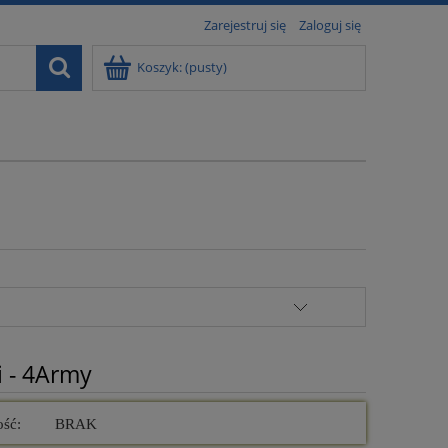
Zarejestruj się
Zaloguj się
Koszyk:
(pusty)
i - 4Army
ość:
BRAK