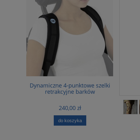
TYCZNA
Dynamiczne 4-punktowe szelki
FP-
Z PELOTĄ
retrakcyjne barków
240,00 zł
do koszyka