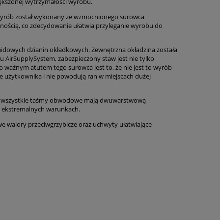
ększonej wytrzymałości wyrobu.
. Wyrób został wykonany ze wzmocnionego surowca
znością, co zdecydowanie ułatwia przyleganie wyrobu do
iamidowych dzianin okładkowych. Zewnętrzna okładzina została
 AirSupplySystem, zabezpieczony staw jest nie tylko
o ważnym atutem tego surowca jest to, że nie jest to wyrób
rze użytkownika i nie powodują ran w miejscach dużej
, a wszystkie taśmy obwodowe mają dwuwarstwową
o ekstremalnych warunkach.
e walory przeciwgrzybicze oraz uchwyty ułatwiające