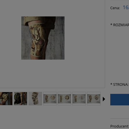
16
Cena:
*
ROZMIAR
41 Pas piersiowy
FP-45 Pas mocujący HB
*
STRONA:
260,00 zł
730,00 zł
do koszyka
do koszyka
Producent