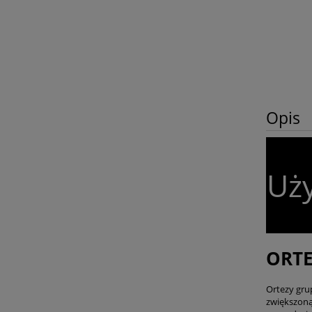
Opis
Uży
ORTE
Ortezy gru
zwiększoną