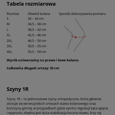
Tabela rozmiarowa
Rozmiar
Obwód kolana
Sposób dokonywania pomiaru
S
30 – 34 cm
M
34,5 – 38 cm
L
38,5 – 42 cm
XL
42,5 – 46 cm
2XL
46,5 – 50 cm
3XL
50,5 – 55 cm
4XL
55,5 – 59 cm
Wyrób uniwersalny na prawe i lewe kolano.
Całkowita długość ortezy: 33 cm
Szyny 1R
Szyny 1R – to jednoosiowe szyny ortopedyczne, które głównie
stosuje się we wszystkich ortezach stawu kolanowego oraz
kończyny górnej, w przypadkach gdzie oprócz regulacji kąta zgięcia
i wyprostu zbędna jest duża stabilizacja boczna stawu, liczy się