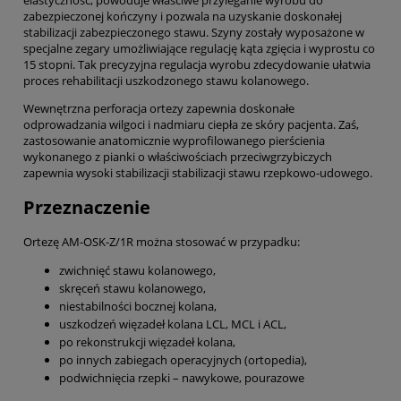
elastyczność, powoduje właściwe przyleganie wyrobu do
zabezpieczonej kończyny i pozwala na uzyskanie doskonałej
stabilizacji zabezpieczonego stawu. Szyny zostały wyposażone w
specjalne zegary umożliwiające regulację kąta zgięcia i wyprostu co
15 stopni. Tak precyzyjna regulacja wyrobu zdecydowanie ułatwia
proces rehabilitacji uszkodzonego stawu kolanowego.
Wewnętrzna perforacja ortezy zapewnia doskonałe
odprowadzania wilgoci i nadmiaru ciepła ze skóry pacjenta. Zaś,
zastosowanie anatomicznie wyprofilowanego pierścienia
wykonanego z pianki o właściwościach przeciwgrzybiczych
zapewnia wysoki stabilizacji stabilizacji stawu rzepkowo-udowego.
Przeznaczenie
Ortezę AM-OSK-Z/1R można stosować w przypadku:
zwichnięć stawu kolanowego,
skręceń stawu kolanowego,
niestabilności bocznej kolana,
uszkodzeń więzadeł kolana LCL, MCL i ACL,
po rekonstrukcji więzadeł kolana,
po innych zabiegach operacyjnych (ortopedia),
podwichnięcia rzepki – nawykowe, pourazowe