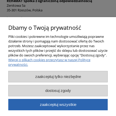
REH4MAT Spółka z ograniczoną odpowiedzialnością
Zenitowa 5a
35-301 Rzeszów, Polska
biuro@reh4mat.com
(16) 621 42 20
Dbamy o Twoją prywatność
Zgłoś problem z bezpieczeństwem produktu
Pliki cookies i pokrewne im technologie umożliwiają poprawne
działanie strony i pomagają nam dostosować ofertę do Twoich
potrzeb. Możesz zaakceptować wykorzystanie przez nas
Opinie o produkcie (0)
wszystkich tych plików i przejść do sklepu lub dostosować użycie
plików do swoich preferencji, wybierając opcję "Dostosuj zgody".
Więcej o plikach cookies przeczytasz w naszej Polityce
prywatności.
Pomoc
zaakceptuj tylko niezbędne
Moje konto
dostosuj zgody
Płatności i dostawa
zaakceptuj wszystkie
Informacje