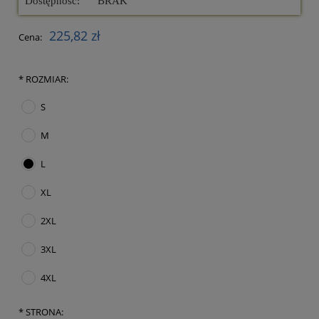
Dostępność:
BRAK
225,82 zł
Cena:
*
ROZMIAR:
S
M
L
XL
2XL
3XL
4XL
*
STRONA: