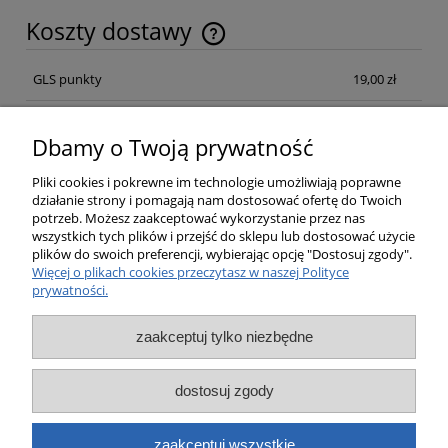
Koszty dostawy
Cena nie zawiera ewentualnych kosztów płatności
GLS punkty
19,00 zł
Kurier GLS Poland
19,00 zł
Dbamy o Twoją prywatność
Kurier GLS Poland Pobraniowa
21,00 zł
Pliki cookies i pokrewne im technologie umożliwiają poprawne
działanie strony i pomagają nam dostosować ofertę do Twoich
potrzeb. Możesz zaakceptować wykorzystanie przez nas
Opinie o produkcie (0)
wszystkich tych plików i przejść do sklepu lub dostosować użycie
plików do swoich preferencji, wybierając opcję "Dostosuj zgody".
Więcej o plikach cookies przeczytasz w naszej Polityce
prywatności.
Pomoc
zaakceptuj tylko niezbędne
Moje konto
dostosuj zgody
Płatności i dostawa
zaakceptuj wszystkie