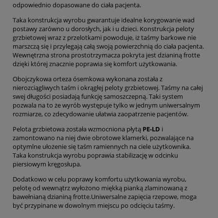
odpowiednio dopasowane do ciała pacjenta.
Taka konstrukcja wyrobu gwarantuje idealne korygowanie wad
postawy zarówno u dorosłych, jak i u dzieci. Konstrukcja peloty
grzbietowej wraz z przelotkami powoduje, iż taśmy barkowe nie
marszczą się i przylegają całą swoją powierzchnią do ciała pacjenta.
Wewnętrzna strona prostotrzymacza pokryta jest dzianiną frotte
dzięki której znacznie poprawia się komfort użytkowania.
Obojczykowa orteza ósemkowa wykonana została z
nierozciągliwych taśm i okrągłej peloty grzbietowej. Taśmy na całej
swej długości posiadają funkcję samoszczepną. Taki system
pozwala na to że wyrób występuje tylko w jednym uniwersalnym
rozmiarze, co zdecydowanie ułatwia zaopatrzenie pacjentów.
Pelota grzbietowa została wzmocniona płytą
PE-LD
i
zamontowano na niej dwie obrotowe klamerki, pozwalające na
optymlne ułożenie się taśm ramiennych na ciele użytkownika.
Taka konstrukcja wyrobu poprawia stabilizację w odcinku
piersiowym kręgosłupa.
Dodatkowo w celu poprawy komfortu użytkowania wyrobu,
pelotę od wewnątrz wyłożono miękką pianką zlaminowaną z
bawełnianą dzianiną frotte.Uniwersalne zapięcia rzepowe, moga
być przypinane w dowolnym miejscu po odcięciu taśmy.