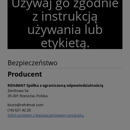
Używaj go zgodnie
z instrukcją
używania lub
etykietą.
Bezpieczeństwo
Producent
REH4MAT Spółka z ograniczoną odpowiedzialnością
Zenitowa 5a
35-301 Rzeszów, Polska
biuro@reh4mat.com
(16) 621 42 20
Zgłoś problem z bezpieczeństwem produktu