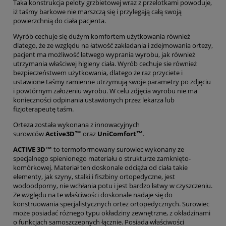
Taka konstrukcja peloty grzbietowej wraz z przelotkami powoduje,
iż taśmy barkowe nie marszczą się i przylegają całą swoją
powierzchnią do ciała pacjenta.
Wyrób cechuje się dużym komfortem użytkowania również
dlatego, że ze względu na łatwość zakładania i zdejmowania ortezy,
pacjent ma możliwość łatwego wyprania wyrobu, jak również
utrzymania właściwej higieny ciała. Wyrób cechuje sie również
bezpieczeństwem użytkowania, dlatego że raz przyciete i
ustawione taśmy ramienne utrzymują swoje parametry po zdjęciu
i powtórnym założeniu wyrobu. W celu zdjęcia wyrobu nie ma
konieczności odpinania ustawionych przez lekarza lub
fizjoterapeutę taśm.
Orteza została wykonana z innowacyjnych
surowców
Active3D™
oraz
UniComfort™
.
ACTIVE 3D™
to termoformowany surowiec wykonany ze
specjalnego spienionego materiału o strukturze zamknięto-
komórkowej. Materiał ten doskonale odciąża od ciała takie
elementy, jak szyny, stalki i fiszbiny ortopedyczne, jest
wodoodporny, nie wchłania potu i jest bardzo łatwy w czyszczeniu.
Ze względu na te właściwości doskonale nadaje się do
konstruowania specjalistycznych ortez ortopedycznych. Surowiec
może posiadać różnego typu okładziny zewnętrzne, z okładzinami
o funkcjach samoszczepnych łącznie. Posiada właściwości