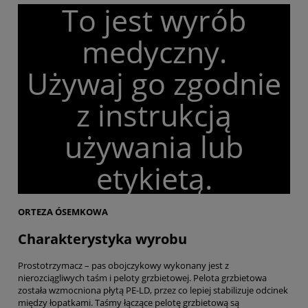
To jest wyrób
medyczny.
Używaj go zgodnie
z instrukcją
używania lub
etykietą.
ORTEZA ÓSEMKOWA
Charakterystyka wyrobu
Prostotrzymacz – pas obojczykowy wykonany jest z
nierozciągliwych taśm i peloty grzbietowej. Pelota grzbietowa
została wzmocniona płytą PE-LD, przez co lepiej stabilizuje odcinek
między łopatkami. Taśmy łączące pelotę grzbietową są