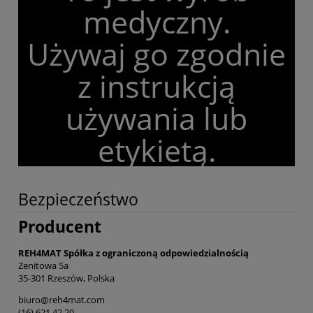
medyczny.
Używaj go zgodnie
z instrukcją
używania lub
etykietą.
Bezpieczeństwo
Producent
REH4MAT Spółka z ograniczoną odpowiedzialnością
Zenitowa 5a
35-301 Rzeszów, Polska
biuro@reh4mat.com
(16) 621 42 20