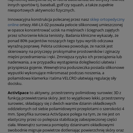
innych sportów tj. baseball, golf czy squash, a także zupełnie
niesportowych aktywności fizycznych.
Innowacyjna konstrukcja polecanej przez nasz
sklep ortopedyczny
online
ortezy AM-LX-02 pozwala pelocie silikonowej umieszczonej
w opasce koncentrować ucisk na mięśniach i ścięgnach zajętych
przez schorzenie łokcia tenisisty. Badania kliniczne wykazały, że
ponad 80% pacjentów noszących tego typu wyrób odczuwa
wyraźną poprawę. Pelota uciskowa powoduje, że nacisk jest
skierowany na przyczepy proksymalne prostowników i zginaczy
mięśni przedramienia i ręki. Zmniejsza ryzyko ich przeciążenia lub
naderwania, a w przypadku wystąpienia dolegliwości ułatwia i
przyspiesza gojenie. Wewnętrzna poduszeczka posiada silikonowe
wypustki wykonujące mikromasaż podczas noszenia, a
poliamidowa klamerka i taśma VELCRO ułatwiają regulację siły
docisku.
ActivSpace
to aktywny, przestrzenny polimidowy surowiec 3D z
funkcją przewietrzania skóry. Jest to wyjątkowo lekki, przestrzenny
surowiec, składający się z dwóch warstw dzianin okładkowych
oddzielonych od siebie poliamidowymi przeplotami o szerokości 4
mm. Specyfika surowca ActivSpace polega na tym, że nie jest on
elastyczny przez co polepsza stabilizację zabezpieczonej części
ciała. Wewnątrz surowca pomiędzy dzianinami okładkowymi
swobodnie migruje powietrze dotleniając powierzchnię skóry oraz