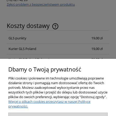
Zgłoś problem z bezpieczeństwem produktu
Koszty dostawy
Cena nie zawiera ewentualnych kosztów płatności
GLS punkty
19,00 zł
Kurier GLS Poland
19,00 zł
Kurier GLS Poland Pobraniowa
21,00 zł
Dbamy o Twoją prywatność
Opinie o produkcie (0)
Pliki cookies i pokrewne im technologie umożliwiają poprawne
działanie strony i pomagają nam dostosować ofertę do Twoich
potrzeb. Możesz zaakceptować wykorzystanie przez nas
wszystkich tych plików i przejść do sklepu lub dostosować użycie
plików do swoich preferencji, wybierając opcję "Dostosuj zgody".
Pomoc
Więcej o plikach cookies przeczytasz w naszej Polityce
prywatności.
Moje konto