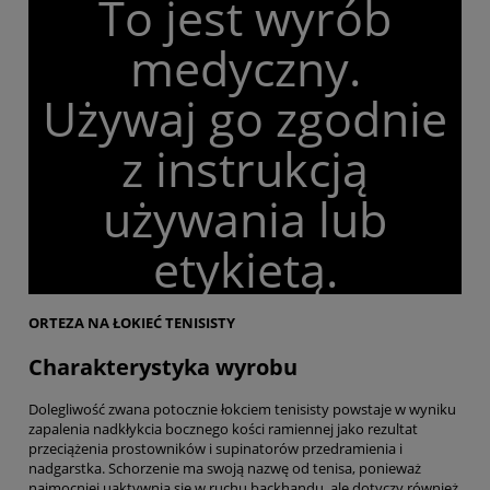
To jest wyrób
medyczny.
Używaj go zgodnie
z instrukcją
używania lub
etykietą.
ORTEZA NA ŁOKIEĆ TENISISTY
Charakterystyka wyrobu
Dolegliwość zwana potocznie łokciem tenisisty powstaje w wyniku
zapalenia nadkłykcia bocznego kości ramiennej jako rezultat
przeciążenia prostowników i supinatorów przedramienia i
nadgarstka. Schorzenie ma swoją nazwę od tenisa, ponieważ
najmocniej uaktywnia się w ruchu backhandu, ale dotyczy również