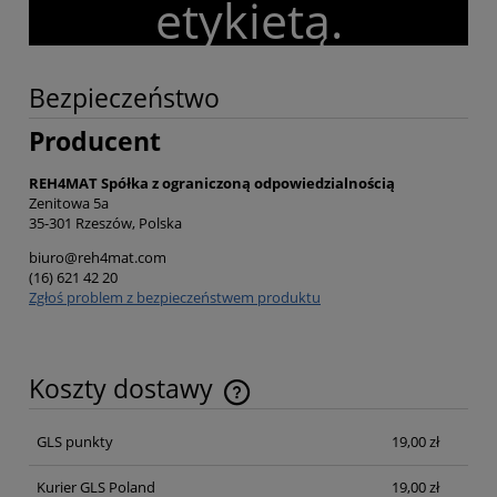
etykietą.
Bezpieczeństwo
Producent
REH4MAT Spółka z ograniczoną odpowiedzialnością
Zenitowa 5a
35-301 Rzeszów, Polska
biuro@reh4mat.com
(16) 621 42 20
Zgłoś problem z bezpieczeństwem produktu
Koszty dostawy
Cena nie zawiera ewentualnych kosztów płatności
GLS punkty
19,00 zł
Kurier GLS Poland
19,00 zł