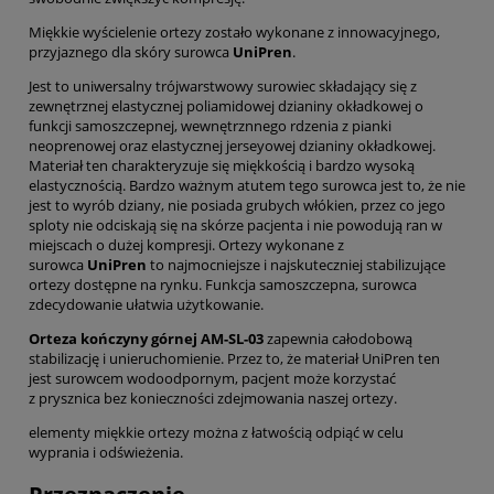
Miękkie wyścielenie ortezy zostało wykonane z innowacyjnego,
przyjaznego dla skóry surowca
UniPren
.
Jest to uniwersalny trójwarstwowy surowiec składający się z
zewnętrznej elastycznej poliamidowej dzianiny okładkowej o
funkcji samoszczepnej, wewnętrznnego rdzenia z pianki
neoprenowej oraz elastycznej jerseyowej dzianiny okładkowej.
Materiał ten charakteryzuje się miękkością i bardzo wysoką
elastycznością. Bardzo ważnym atutem tego surowca jest to, że nie
jest to wyrób dziany, nie posiada grubych włókien, przez co jego
sploty nie odciskają się na skórze pacjenta i nie powodują ran w
miejscach o dużej kompresji. Ortezy wykonane z
surowca
UniPren
to najmocniejsze i najskuteczniej stabilizujące
ortezy dostępne na rynku. Funkcja samoszczepna, surowca
zdecydowanie ułatwia użytkowanie.
Orteza kończyny górnej AM-SL-03
zapewnia całodobową
stabilizację i unieruchomienie. Przez to, że materiał UniPren ten
jest surowcem wodoodpornym, pacjent może korzystać
z prysznica bez konieczności zdejmowania naszej ortezy.
elementy miękkie ortezy można z łatwością odpiąć w celu
wyprania i odświeżenia.