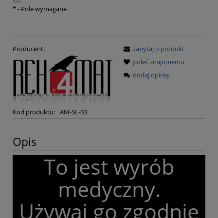
szt.
*
- Pole wymagane
Producent:
zapytaj o produkt
poleć znajomemu
dodaj opinię
Kod produktu:
AM-SL-03
Opis
To jest wyrób
medyczny.
Używaj go zgodnie