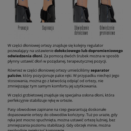
W części dłoniowej ortezy znajduje się kolejny regulator
pozwalający na ustawienie
dołokciowego lub dopromieniowego
odwiedzenia dłoni
. Za pomocą dwóch śrubek można w sposób
płynny ustawić dłoń w pożądanej, terapeutycznej pozycji.
Również w części dłoniowej ortezy umieściliśmy
separator
palców
, który pozycjonuje palce ręki. W przypadku niechęci jego
stosowania, można go z łatwością odpiąć od ortezy, nie
zmniejszając tym samym komfortu jej użytkowania.
W części grzbietowej znajduje się specjalna osłona dłoni, która
perfekcyjnie stabilizuje rękę w ortezie.
Pasy obwodowe zapinane na rzep gwarantują doskonałe
dopasowanie ortezy do obwodów kończyny. Tuż po urazie, gdy
ręka jest mocno spuchnięta, można ustawić ortezę luźniej, bez
zmniejszania poziomu stabilizacji. Gdy obrzęk minie, można
swobodnie zwiększyć kompresję.