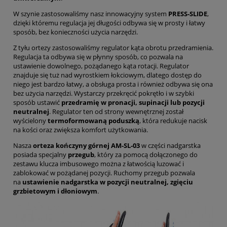
W szynie zastosowaliśmy nasz innowacyjny system
PRESS-SLIDE
,
dzięki któremu regulacja jej długości odbywa się w prosty i łatwy
sposób, bez konieczności użycia narzędzi.
Z tyłu ortezy zastosowaliśmy regulator kąta obrotu przedramienia.
Regulacja ta odbywa się w płynny sposób, co pozwala na
ustawienie dowolnego, pożądanego kąta rotacji. Regulator
znajduje się tuż nad wyrostkiem łokciowym, dlatego dostęp do
niego jest bardzo łatwy, a obsługa prosta i również odbywa się ona
bez użycia narzędzi. Wystarczy przekręcić pokrętło i w szybki
sposób ustawić
przedramię w pronacji, supinacji lub pozycji
neutralnej
. Regulator ten od strony wewnętrznej został
wyścielony
termoformowaną poduszką
, która redukuje nacisk
na kości oraz zwiększa komfort użytkowania.
Nasza
orteza kończyny górnej AM-SL-03
w części nadgarstka
posiada specjalny
przegub
, który za pomocą dołączonego do
zestawu klucza imbusowego można z łatwością luzować i
zablokować w pożądanej pozycji. Ruchomy przegub pozwala
na
ustawienie nadgarstka w pozycji neutralnej, zgięciu
grzbietowym i dłoniowym
.