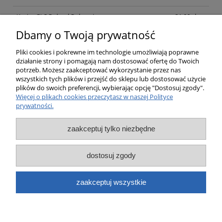
Kurier GLS Poland Pobraniowa
21,00 zł
Dbamy o Twoją prywatność
Opinie o produkcie (0)
Pliki cookies i pokrewne im technologie umożliwiają poprawne
działanie strony i pomagają nam dostosować ofertę do Twoich
potrzeb. Możesz zaakceptować wykorzystanie przez nas
wszystkich tych plików i przejść do sklepu lub dostosować użycie
plików do swoich preferencji, wybierając opcję "Dostosuj zgody".
Pomoc
Więcej o plikach cookies przeczytasz w naszej Polityce
prywatności.
Moje konto
zaakceptuj tylko niezbędne
Płatności i dostawa
dostosuj zgody
Informacje
zaakceptuj wszystkie
O nas
pokaż pełną wersję strony