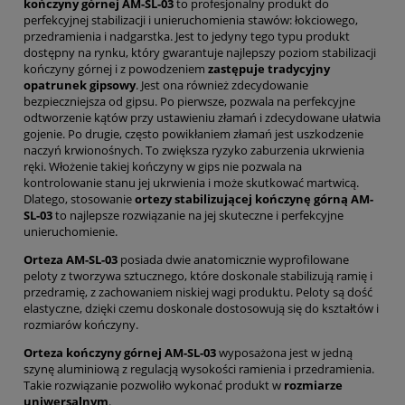
kończyny górnej AM-SL-03
to profesjonalny produkt do
perfekcyjnej stabilizacji i unieruchomienia stawów: łokciowego,
przedramienia i nadgarstka. Jest to jedyny tego typu produkt
dostępny na rynku, który gwarantuje najlepszy poziom stabilizacji
kończyny górnej i z powodzeniem
zastępuje tradycyjny
opatrunek gipsowy
. Jest ona również zdecydowanie
bezpieczniejsza od gipsu. Po pierwsze, pozwala na perfekcyjne
odtworzenie kątów przy ustawieniu złamań i zdecydowane ułatwia
gojenie. Po drugie, często powikłaniem złamań jest uszkodzenie
naczyń krwionośnych. To zwiększa ryzyko zaburzenia ukrwienia
ręki. Włożenie takiej kończyny w gips nie pozwala na
kontrolowanie stanu jej ukrwienia i może skutkować martwicą.
Dlatego, stosowanie
ortezy stabilizującej kończynę górną AM-
SL-03
to najlepsze rozwiązanie na jej skuteczne i perfekcyjne
unieruchomienie.
Orteza AM-SL-03
posiada dwie anatomicznie wyprofilowane
peloty z tworzywa sztucznego, które doskonale stabilizują ramię i
przedramię, z zachowaniem niskiej wagi produktu. Peloty są dość
elastyczne, dzięki czemu doskonale dostosowują się do kształtów i
rozmiarów kończyny.
Orteza kończyny górnej AM-SL-03
wyposażona jest w jedną
szynę aluminiową z regulacją wysokości ramienia i przedramienia.
Takie rozwiązanie pozwoliło wykonać produkt w
rozmiarze
uniwersalnym
.