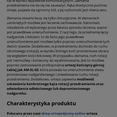
lub w wyniku wypadków komunikacyjnych. Złamania
przedramienia nie da się nie zauważyć. Ręka drastycznie puchnie,
sinieje, pojawia się ogromny ból, a jej ruchomość jest równa zeru.
Złamania otwarte leczy się tylko chirurgicznie. W złamaniach
zamkniętych możliwe jest leczenie zachowawcze. Natomiast,
niezależnie od wybranego przez lekarza sposobu leczenia, ważne
jest prawidłowe unieruchomienie. Z racji tego, że przedramię łączy
nadgarstek z łokciem, to de facto jego prawidłowe
unieruchomienie jest możliwe tylko poprzez unieruchomienie tych
dwóch stawów. Dodatkowo, w przedramieniu dochodzi do ruchu
obrotowego (rotacji), w wyniku którego kość promieniowa obraca
się względem kości łokciowej. W przypadku złamania, ruch rotacji
jest niemożliwy i konieczny do wyeliminowania. Jest to możliwe
poprzez zastosowanie profesjonalnej
ortezy kończyny górnej
takiej jak AM-SL-03
, która pozwala na unieruchomienie stawu
promieniowo-nadgarstkowego i zniwelowanie ruchu rotacji
przedramienia. Dodatkowo, orteza zapewnia
możliwość
ustawienia konkretnego kąta rotacji przedramienia oraz
odwiedzenia odłokciowego lub dopromieniowego
nadgarstka.
Charakterystyka produktu
Polecana przez nasz
sklep ortopedyczny online
orteza