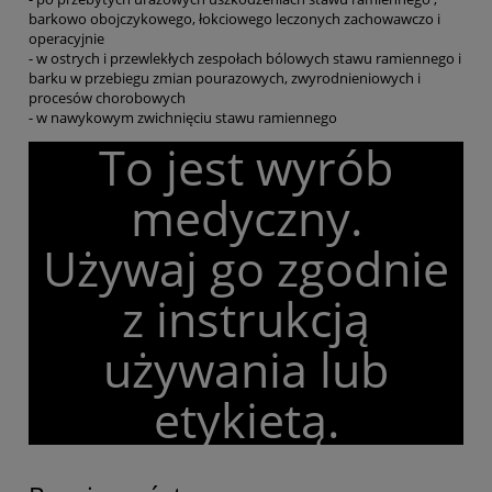
barkowo obojczykowego, łokciowego leczonych zachowawczo i
operacyjnie
- w ostrych i przewlekłych zespołach bólowych stawu ramiennego i
barku w przebiegu zmian pourazowych, zwyrodnieniowych i
procesów chorobowych
- w nawykowym zwichnięciu stawu ramiennego
To jest wyrób
medyczny.
Używaj go zgodnie
z instrukcją
używania lub
etykietą.