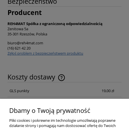
Bezpieczeństwo
Producent
REH4MAT Spółka z ograniczoną odpowiedzialnością
Zenitowa 5a
35-301 Rzeszów, Polska
biuro@reh4mat.com
(16) 621 42 20
Zgłoś problem z bezpieczeństwem produktu
Koszty dostawy
Cena nie zawiera ewentualnych kosztów płatności
GLS punkty
19,00 zł
Kurier GLS Poland
19,00 zł
Dbamy o Twoją prywatność
Kurier GLS Poland Pobraniowa
21,00 zł
Pliki cookies i pokrewne im technologie umożliwiają poprawne
działanie strony i pomagają nam dostosować ofertę do Twoich