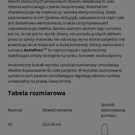
dwóch elastycznych jerseyowych dzianin okładkowych oraz
rdzenia wykonanego z pianki neoprenowej. Materiał ten
charakteryzuje się miękkością i wysoką elastycznością. Dzięki
zastosowaniu w nim
Systemu AirSupply
, zabezpieczona część ciała
jest dodatkowo wentylowana, a także utrzymywana jest
odpowiednia jej ciepłota. Bardzo ważnym atutem tego surowca
jest to, że nie jest to wyrób dziany, nie posiada grubych włókien,
przez co sploty materiału nie odciskają się na skórze pacjenta i nie
powodują ran w miejscach o dużej kompresji. Ortezy wykonane z
surowca
ActivPren™
to najmocniejsze i najskuteczniej
stabilizujące ortezy dostępne na rynku. Surowiec wodoodporny.
Anatomiczny kształt wyrobu i podział rozmiarowy umożliwiają
idealne dopasowanie do ciała pacjenta. W wyrobie zastosowano
system trzech pasków umożliwiający regulację zakresu ruchów,
uniwersalny na prawą i lewą stronę.
Tabela rozmiarowa
Sposób
Rozmiar
Obwód ramienia
dokonywania
pomiaru
XS
23,5-26 cm