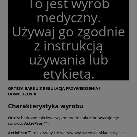
To jest wyrób
medyczny.
Używaj go zgodnie
z instrukcją
używania lub
etykietą.
ORTEZA BARKU Z REGULACJĄ PRZYWIEDZENIA I
ODWIEDZENIA
Charakterystyka wyrobu
Orteza barkowo-łokciowa wykonana została z innowacyjnego
surowca
ActivPren™
.
ActivPren™
to aktywny trójwarstwowy surowiec składający się z