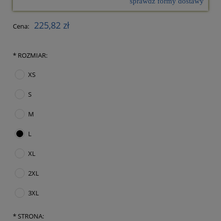
sprawdź formy dostawy
Cena nie zawiera ewentualnych kosztów płatności
225,82 zł
Cena:
*
ROZMIAR:
XS
S
M
L
XL
2XL
3XL
*
STRONA: