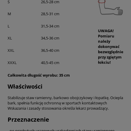
S
26,5-28 cm
M
28,5-31 cm
L
31,5-34 cm
UWAGA!
Pomiaru
XL
34,5-36 cm
należy
dokonywać
XXL
36,5-40 cm
bezwzględnie
przy zgiętym
łokciu!
XXXL
40,5-45 cm
Całkowita długość wyrobu: 35 cm
Właściwości
Stabilizuje staw ramienny, barkowo obojczykowy i łopatkę. Ociepla
bark, spełnia funkcję ochronną w sportach kontaktowych
Wskazania i zasady stosowania określa lekarz prowadzący.
Przeznaczenie
- po przebytych urazowych uszkodzeniach stawu ramiennego ,