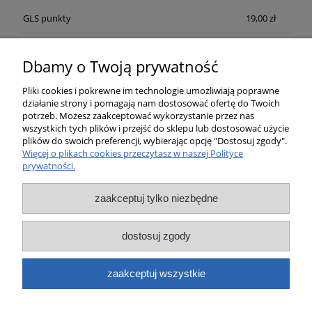
GLS punkty
19,00 zł
Kurier GLS Poland
19,00 zł
Dbamy o Twoją prywatność
Kurier GLS Poland Pobraniowa
21,00 zł
Pliki cookies i pokrewne im technologie umożliwiają poprawne
działanie strony i pomagają nam dostosować ofertę do Twoich
potrzeb. Możesz zaakceptować wykorzystanie przez nas
Opinie o produkcie (0)
wszystkich tych plików i przejść do sklepu lub dostosować użycie
plików do swoich preferencji, wybierając opcję "Dostosuj zgody".
Więcej o plikach cookies przeczytasz w naszej Polityce
prywatności.
Pomoc
zaakceptuj tylko niezbędne
Moje konto
dostosuj zgody
Płatności i dostawa
zaakceptuj wszystkie
Informacje