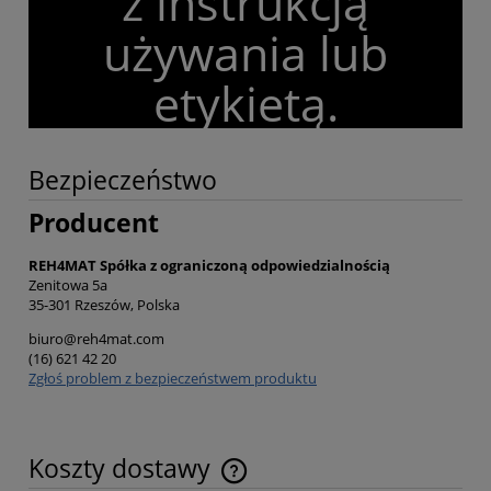
z instrukcją
używania lub
etykietą.
Bezpieczeństwo
Producent
REH4MAT Spółka z ograniczoną odpowiedzialnością
Zenitowa 5a
35-301 Rzeszów, Polska
biuro@reh4mat.com
(16) 621 42 20
Zgłoś problem z bezpieczeństwem produktu
Koszty dostawy
Cena nie zawiera ewentualnych kosztów płatności