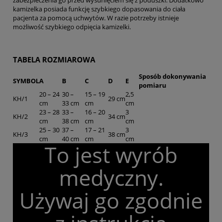
zabezpieczenia go przed wysunięciem się z poduszki. Dodatkowo
kamizelka posiada funkcję szybkiego dopasowania do ciała
pacjenta za pomocą uchwytów. W razie potrzeby istnieje
możliwość szybkiego odpięcia kamizelki.
TABELA ROZMIAROWA
Sposób dokonywania
SYMBOL
A
B
C
D
E
pomiaru
20 – 24
30 –
15 – 19
2,5
KH/1
29 cm
cm
33 cm
cm
cm
23 – 28
33 –
16 – 20
3
KH/2
34 cm
cm
38 cm
cm
cm
25 – 30
37 –
17 – 21
3
KH/3
38 cm
cm
40 cm
cm
cm
To jest wyrób
medyczny.
Używaj go zgodnie