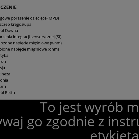
CZENIE
gowe porażenie dziecięce (MPD)
zczep kręgosłupa
pół Downa
rzenia integracji sensorycznej (SI)
ożone napięcie mięśniowe (wnm)
bione napięcie mięśniowe (onm)
styka
oza
sja
kineza
onia
yzm
ół Retta
To jest wyrób 
waj go zgodnie z instr
etykietą