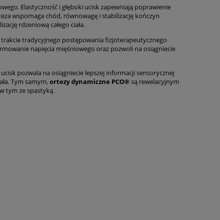
owego. Elastyczność i głęboki ucisk zapewniają poprawienie
teza wspomaga chód, równowagę i stabilizację kończyn
zację rdzeniową całego ciała.
rakcie tradycyjnego postępowania fizjoterapeutycznego
ormowanie napięcia mięśniowego oraz pozwoli na osiągniecie
i ucisk pozwala na osiągniecie lepszej informacji sensorycznej
ciała. Tym samym,
ortezy dynamiczne PCO®
są rewelacyjnym
w tym ze spastyką.