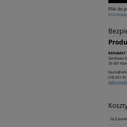
Pliki do 
PCO-POMI
Bezpi
Prod
REH4MAT S
Zenitowa 5
35-301 Rze
biuro@reh
(16) 621 42
Zgłoś prob
Koszt
GLS punk