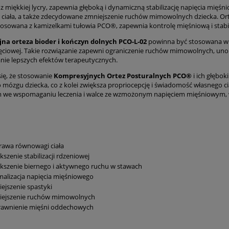
 miękkiej lycry, zapewnia głęboką i dynamiczną stabilizację napięcia mięśni
ciała, a także zdecydowane zmniejszenie ruchów mimowolnych dziecka. Or
tosowana z kamizelkami tułowia PCO®, zapewnia kontrolę mięśniową i stabili
na orteza bioder i kończyn dolnych PCO-L-02
powinna być stosowana w t
zajęciowej. Takie rozwiązanie zapewni ograniczenie ruchów mimowolnych, un
ie lepszych efektów terapeutycznych.
się, że stosowanie
Kompresyjnych Ortez Posturalnych PCO®
i ich głębok
o mózgu dziecka, co z kolei zwiększa propriocepcję i świadomość własnego 
 we wspomaganiu leczenia i walce ze wzmożonym napięciem mięśniowym, 
rawa równowagi ciała
kszenie stabilizacji rdzeniowej
kszenie biernego i aktywnego ruchu w stawach
alizacja napięcia mięśniowego
ejszenie spastyki
iejszenie ruchów mimowolnych
rawnienie mięśni oddechowych