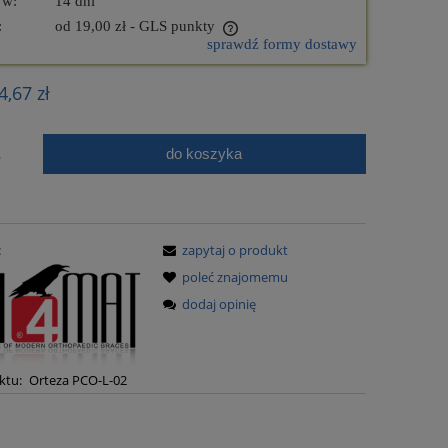
 w:
14 dni
:
od 19,00 zł
- GLS punkty
sprawdź formy dostawy
nie zawiera ewentualnych kosztów
4,67 zł
ości
do koszyka
.
:
zapytaj o produkt
FP-46 Zestaw BeltiCar®
FP-44 Zesta
poleć znajomemu
dodaj opinię
1 260,00 zł
1 010
ktu:
Orteza PCO-L-02
do koszyka
do ko