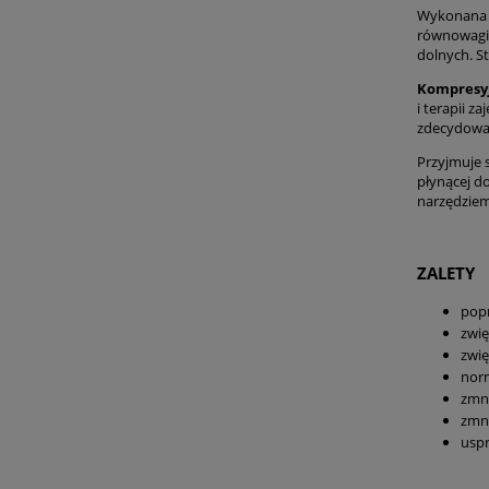
Wykonana z
równowagi 
dolnych. S
Kompresyj
i terapii 
zdecydowan
Przyjmuje 
płynącej d
narzędziem
ZALETY
pop
zwię
zwię
norm
zmni
zmn
usp