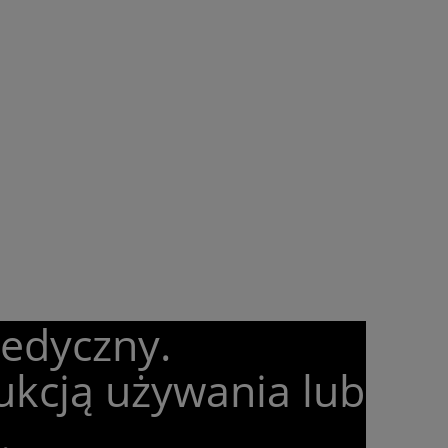
medyczny.
ukcją używania lub
.