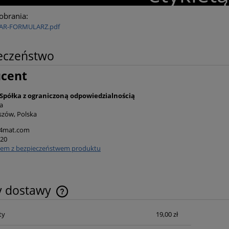
pobrania:
AR-FORMULARZ.pdf
eczeństwo
ucent
półka z ograniczoną odpowiedzialnością
a
szów, Polska
4mat.com
 20
lem z bezpieczeństwem produktu
y dostawy
ty
19,00 zł
Cena nie zawiera ewentualnych kosztów
płatności