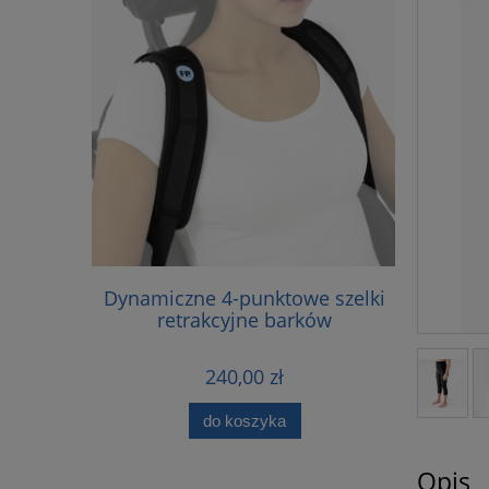
TYCZNA
Dynamiczne 4-punktowe szelki
FP-
Z PELOTĄ
retrakcyjne barków
240,00 zł
do koszyka
Opis