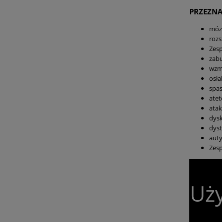
PRZEZNA
móz
rozs
Zes
zabu
wzm
osła
spa
atet
atak
dys
dyst
aut
Zesp
Uży