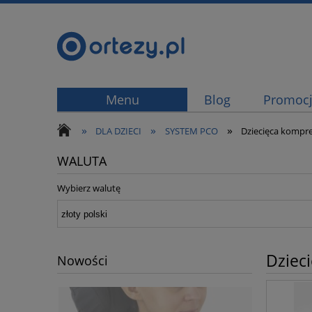
Menu
Blog
Promoc
»
»
»
DLA DZIECI
SYSTEM PCO
Dziecięca kompre
WALUTA
Wybierz walutę
Dzieci
Nowości