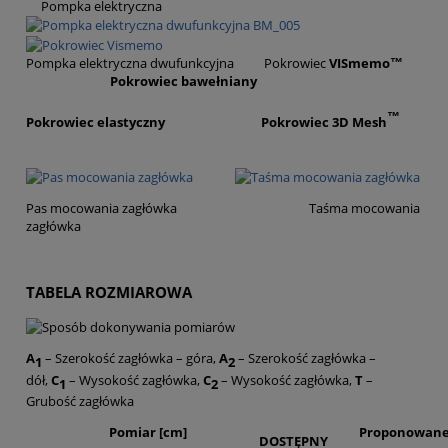
Pompka elektryczna
Pompka elektryczna dwufunkcyjna Pokrowiec
VISmemo™
Pokrowiec bawełniany
™
Pokrowiec elastyczny Pokrowiec
3D Mesh
Pas mocowania zagłówka Taśma mocowania
zagłówka
TABELA ROZMIAROWA
A
– Szerokość zagłówka – góra,
A
– Szerokość zagłówka –
1
2
dół,
C
– Wysokość zagłówka,
C
– Wysokość zagłówka,
T
–
1
2
Grubość zagłówka
Pomiar [cm]
Proponowane 
DOSTĘPNY