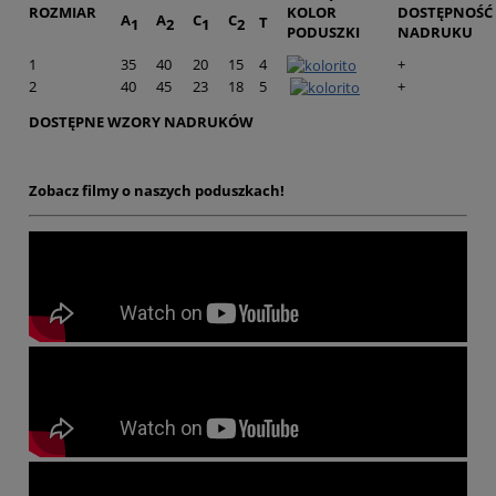
ROZMIAR
KOLOR
DOSTĘPNOŚĆ
A
A
C
C
T
1
2
1
2
PODUSZKI
NADRUKU
1
35
40
20
15
4
+
2
40
45
23
18
5
+
DOSTĘPNE WZORY NADRUKÓW
Zobacz filmy o naszych poduszkach!