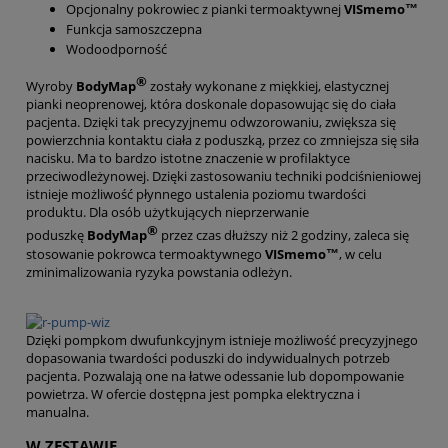
Opcjonalny pokrowiec z pianki termoaktywnej
VISmemo™
Funkcja samoszczepna
Wodoodporność
®
Wyroby
BodyMap
zostały wykonane z miękkiej, elastycznej
pianki neoprenowej, która doskonale dopasowując się do ciała
pacjenta. Dzięki tak precyzyjnemu odwzorowaniu, zwiększa się
powierzchnia kontaktu ciała z poduszką, przez co zmniejsza się siła
nacisku. Ma to bardzo istotne znaczenie w profilaktyce
przeciwodleżynowej. Dzięki zastosowaniu techniki podciśnieniowej
istnieje możliwość płynnego ustalenia poziomu twardości
produktu. Dla osób użytkujących nieprzerwanie
®
poduszkę
BodyMap
przez czas dłuższy niż 2 godziny, zaleca się
stosowanie pokrowca termoaktywnego
VISmemo™
, w celu
zminimalizowania ryzyka powstania odleżyn.
Dzięki pompkom dwufunkcyjnym istnieje możliwość precyzyjnego
dopasowania twardości poduszki do indywidualnych potrzeb
pacjenta. Pozwalają one na łatwe odessanie lub dopompowanie
powietrza. W ofercie dostępna jest pompka elektryczna i
manualna.
W ZESTAWIE