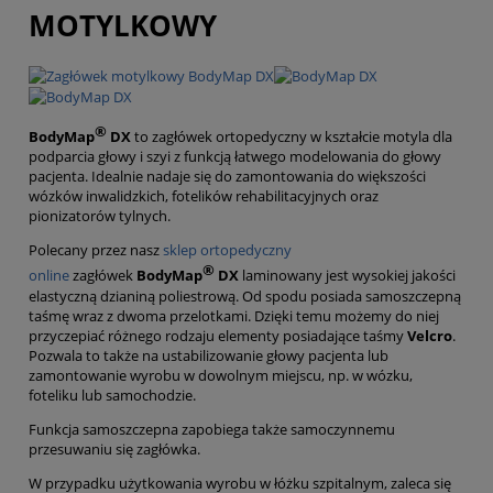
MOTYLKOWY
®
BodyMap
DX
to zagłówek ortopedyczny w kształcie motyla dla
podparcia głowy i szyi z funkcją łatwego modelowania do głowy
pacjenta. Idealnie nadaje się do zamontowania do większości
wózków inwalidzkich, fotelików rehabilitacyjnych oraz
pionizatorów tylnych.
Polecany przez nasz
sklep ortopedyczny
®
online
zagłówek
BodyMap
DX
laminowany jest wysokiej jakości
elastyczną dzianiną poliestrową. Od spodu posiada samoszczepną
taśmę wraz z dwoma przelotkami. Dzięki temu możemy do niej
przyczepiać różnego rodzaju elementy posiadające taśmy
Velcro
.
Pozwala to także na ustabilizowanie głowy pacjenta lub
zamontowanie wyrobu w dowolnym miejscu, np. w wózku,
foteliku lub samochodzie.
Funkcja samoszczepna zapobiega także samoczynnemu
przesuwaniu się zagłówka.
W przypadku użytkowania wyrobu w łóżku szpitalnym, zaleca się