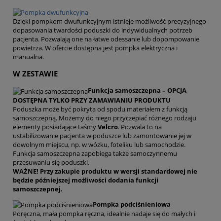
Dzięki pompkom dwufunkcyjnym istnieje możliwość precyzyjnego
dopasowania twardości poduszki do indywidualnych potrzeb
pacjenta. Pozwalają one na łatwe odessanie lub dopompowanie
powietrza. W ofercie dostępna jest pompka elektryczna i
manualna.
W ZESTAWIE
Funkcja samoszczepna – OPCJA
DOSTĘPNA TYLKO PRZY ZAMAWIANIU PRODUKTU
Poduszka może być pokryta od spodu materiałem z funkcją
samoszczepną. Możemy do niego przyczepiać różnego rodzaju
elementy posiadające taśmy
Velcro
. Pozwala to na
ustabilizowanie pacjenta w poduszce lub zamontowanie jej w
dowolnym miejscu, np. w wózku, foteliku lub samochodzie.
Funkcja samoszczepna zapobiega także samoczynnemu
przesuwaniu się poduszki.
WAŻNE! Przy zakupie produktu w wersji standardowej nie
będzie późniejszej możliwości dodania funkcji
samoszczepnej.
Pompka podciśnieniowa
Poręczna, mała pompka ręczna, idealnie nadaje się do małych i