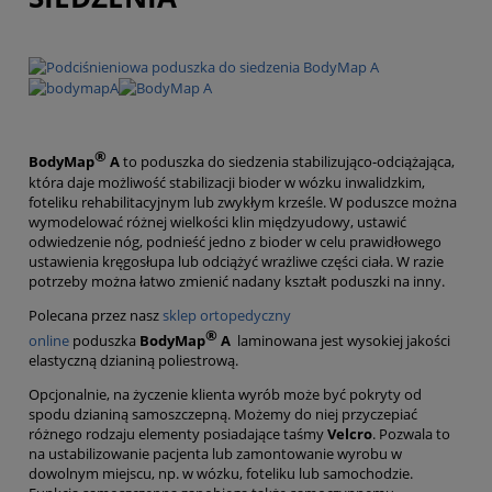
®
BodyMap
A
to poduszka do siedzenia stabilizująco-odciążająca,
która daje możliwość stabilizacji bioder w wózku inwalidzkim,
foteliku rehabilitacyjnym lub zwykłym krześle. W poduszce można
wymodelować różnej wielkości klin międzyudowy, ustawić
odwiedzenie nóg, podnieść jedno z bioder w celu prawidłowego
ustawienia kręgosłupa lub odciążyć wrażliwe części ciała. W razie
potrzeby można łatwo zmienić nadany kształt poduszki na inny.
Polecana przez nasz
sklep ortopedyczny
®
online
poduszka
BodyMap
A
laminowana jest wysokiej jakości
elastyczną dzianiną poliestrową.
Opcjonalnie, na życzenie klienta wyrób może być pokryty od
spodu dzianiną samoszczepną. Możemy do niej przyczepiać
różnego rodzaju elementy posiadające taśmy
Velcro
. Pozwala to
na ustabilizowanie pacjenta lub zamontowanie wyrobu w
dowolnym miejscu, np. w wózku, foteliku lub samochodzie.