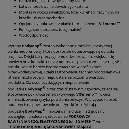
Bardzo długo zachowuje zadany kształt
Łatwe modelowanie dowolnego kształtu
Montaż w wózku inwalidzkim, foteliku rehabilitacyjnym, na
krześle lub w samochodzie
Opcjonalny pokrowiec z pianki termoaktywnej
VISmemo™
Funkcja samoszczepna (opcjonalnie)
Wodoodporność
®
Wyroby
BodyMap
zostały wykonane z miękkiej, elastycznej
pianki neoprenowej, która doskonale dopasowując się do ciała
pacjenta. Dzięki tak precyzyjnemu odwzorowaniu, zwiększa się
powierzchnia kontaktu ciała z poduszką, przez co zmniejsza się siła
nacisku. Ma to bardzo istotne znaczenie w profilaktyce
przeciwodleżynowej. Dzięki zastosowaniu techniki podciśnieniowej
istnieje możliwość płynnego ustalenia poziomu twardości
produktu. Dla osób użytkujących nieprzerwanie
®
poduszkę
BodyMap
przez czas dłuższy niż 2 godziny, zaleca się
stosowanie pokrowca termoaktywnego
VISmemo™
, w celu
zminimalizowania ryzyka powstania odleżyn. W przypadku osób
podatnych na powstawanie odleżyn, które użytkują
®
poduszkę
BodyMap
nieprzerwanie dłużej niż 2 godziny,
bezwzględnie zaleca się stosowanie
POKROWCA
BAWEŁNIANEGO
,
ELASTYCZNEGO
lub
3D MESH™
wraz
z
PODKŁADKĄ MASUJĄCO-NAPOWIETRZAJĄCĄ
!