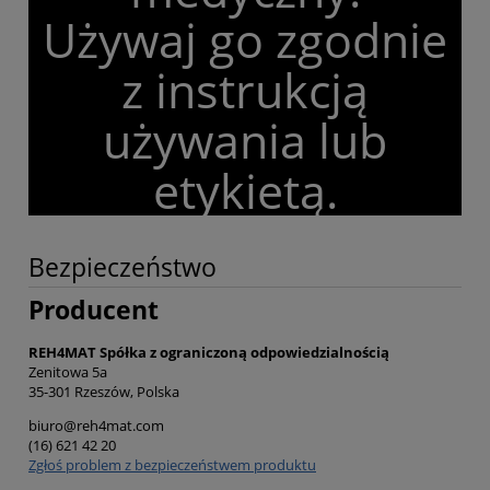
Używaj go zgodnie
z instrukcją
używania lub
etykietą.
Bezpieczeństwo
Producent
REH4MAT Spółka z ograniczoną odpowiedzialnością
Zenitowa 5a
35-301 Rzeszów, Polska
biuro@reh4mat.com
(16) 621 42 20
Zgłoś problem z bezpieczeństwem produktu