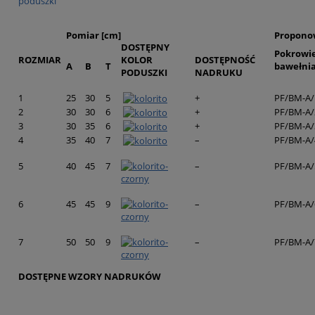
poduszki
Pomiar [cm]
Propono
DOSTĘPNY
Pokrowi
ROZMIAR
KOLOR
DOSTĘPNOŚĆ
A
B
T
bawełni
PODUSZKI
NADRUKU
1
25
30
5
+
PF/BM-A/
2
30
30
6
+
PF/BM-A/
3
30
35
6
+
PF/BM-A/
4
35
40
7
–
PF/BM-A/
5
40
45
7
–
PF/BM-A/
6
45
45
9
–
PF/BM-A/
7
50
50
9
–
PF/BM-A/
DOSTĘPNE WZORY NADRUKÓW