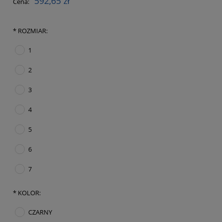
592,65 zł
Cena:
*
ROZMIAR:
1
2
3
4
5
6
7
*
KOLOR:
CZARNY