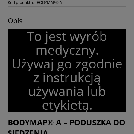
Kod produktu:
BODYMAP® A
Opis
To jest wyrób
medyczny.
Używaj go zgodnie
z instrukcją
używania lub
etykietą.
BODYMAP® A – PODUSZKA DO
SIEDZENIA