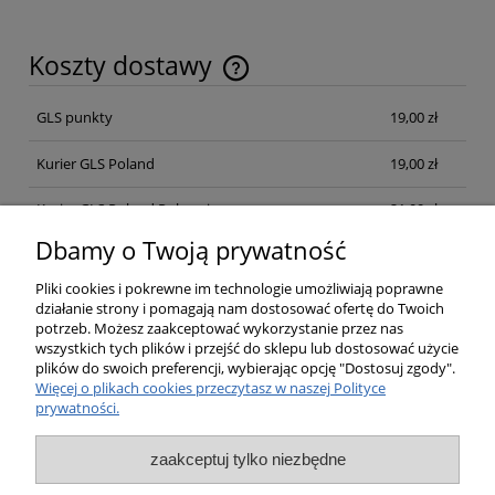
Koszty dostawy
Cena nie zawiera ewentualnych kosztów płatności
GLS punkty
19,00 zł
Kurier GLS Poland
19,00 zł
Kurier GLS Poland Pobraniowa
21,00 zł
Dbamy o Twoją prywatność
Opinie o produkcie (0)
Pliki cookies i pokrewne im technologie umożliwiają poprawne
działanie strony i pomagają nam dostosować ofertę do Twoich
potrzeb. Możesz zaakceptować wykorzystanie przez nas
wszystkich tych plików i przejść do sklepu lub dostosować użycie
plików do swoich preferencji, wybierając opcję "Dostosuj zgody".
Pomoc
Więcej o plikach cookies przeczytasz w naszej Polityce
prywatności.
Moje konto
zaakceptuj tylko niezbędne
Płatności i dostawa