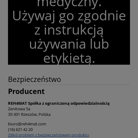
medyczny.
Używaj go zgodnie
z instrukcją
używania lub
etykietą.
Bezpieczeństwo
Producent
REH4MAT Spółka z ograniczoną odpowiedzialnością
Zenitowa 5a
35-301 Rzeszów, Polska
biuro@reh4mat.com
(16) 621 42 20
Zgłoś problem z bezpieczeństwem produktu