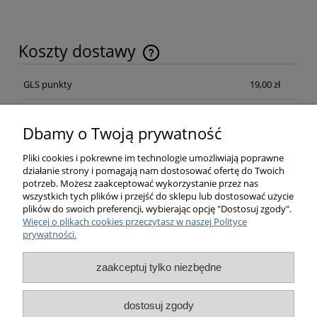
Koszty dostawy
Cena nie zawiera ewentualnych kosztów płatności
GLS punkty
19,00 zł
Kurier GLS Poland
19,00 zł
Dbamy o Twoją prywatność
Kurier GLS Poland Pobraniowa
21,00 zł
Pliki cookies i pokrewne im technologie umożliwiają poprawne
działanie strony i pomagają nam dostosować ofertę do Twoich
potrzeb. Możesz zaakceptować wykorzystanie przez nas
Opinie o produkcie (0)
wszystkich tych plików i przejść do sklepu lub dostosować użycie
plików do swoich preferencji, wybierając opcję "Dostosuj zgody".
Więcej o plikach cookies przeczytasz w naszej Polityce
prywatności.
Pomoc
zaakceptuj tylko niezbędne
Moje konto
dostosuj zgody