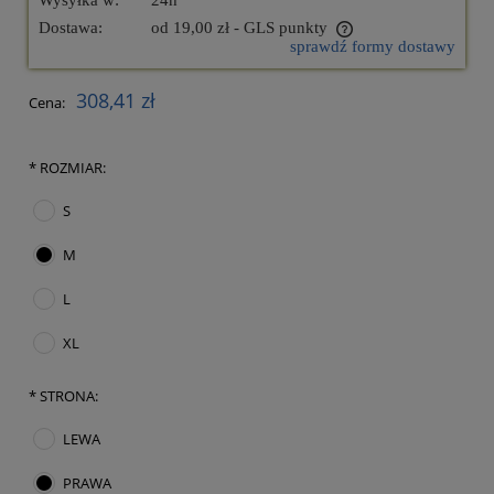
Wysyłka w:
24h
Dostawa:
od 19,00 zł
- GLS punkty
sprawdź formy dostawy
Cena nie zawiera ewentualnych kosztów płatności
308,41 zł
Cena:
*
ROZMIAR:
S
M
L
XL
*
STRONA:
LEWA
PRAWA