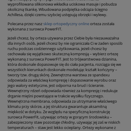
wyprofilowana silikonowa wkładka uciskowa masuje i pobudza
okoliczną tkankę. Wbudowana podpiętka odciąża ścięgno
Achillesa, dzięki czemu szybciej ustępują obrzęki i wylewy.
Polecana przez nasz
sklep ortopedyczny online
orteza została
wykonana z surowca PowerFIT.
Jeżeli chcesz, by orteza używana przez Ciebie była niezauważalna
dla innych osób, jeżeli chcesz by nie ograniczała Ci w żaden sposób
ruchu podczas codziennego użytkowania, jeżeli chcesz by
cechowała się wyjątkowo skuteczną kompresją – wybierz ortezę
wykonaną z surowca PowerFIT. Jest to trójwarstwowa dzianina,
która doskonale dopasowuje się do ciała pacjenta, rozciąga się we
wszystkich kierunkach doskonale modelując kształt kończyny –
tworzy tzw. drugą skórę. Zewnętrzna warstwa ze spandexu
odpowiada za właściwą kompresję i dopasowanie wyrobu oraz
jego walory estetyczne, jest odporna na brud i ścieranie.
Wewnętrzny rdzeń odpowiada również za kompresję i redukuje
drganie mięśni powstające w trakcie wysiłku fizycznego.
Wewnętrzna membrana, odpowiada za utrzymanie właściwego
klimatu przy skórze, a jej struktura gwarantuje aksamitną
miękkość w dotyku. Ze względu na specyficzną konstrukcję
surowca PowerFit, używając ortezy w gorącym środowisku –
zabezpieczony staw pozostaje chłodny, używając jej zaś w niskich
temperaturach – staw jest lekko ocieplany. Ortezy wykonane z