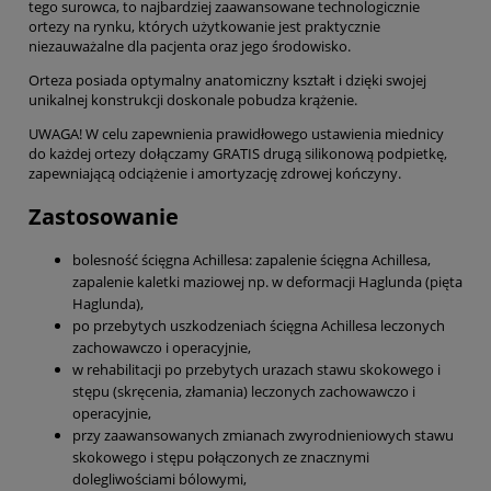
tego surowca, to najbardziej zaawansowane technologicznie
ortezy na rynku, których użytkowanie jest praktycznie
niezauważalne dla pacjenta oraz jego środowisko.
Orteza posiada optymalny anatomiczny kształt i dzięki swojej
unikalnej konstrukcji doskonale pobudza krążenie.
UWAGA! W celu zapewnienia prawidłowego ustawienia miednicy
do każdej ortezy dołączamy GRATIS drugą silikonową podpietkę,
zapewniającą odciążenie i amortyzację zdrowej kończyny.
Zastosowanie
bolesność ścięgna Achillesa: zapalenie ścięgna Achillesa,
zapalenie kaletki maziowej np. w deformacji Haglunda (pięta
Haglunda),
po przebytych uszkodzeniach ścięgna Achillesa leczonych
zachowawczo i operacyjnie,
w rehabilitacji po przebytych urazach stawu skokowego i
stępu (skręcenia, złamania) leczonych zachowawczo i
operacyjnie,
przy zaawansowanych zmianach zwyrodnieniowych stawu
skokowego i stępu połączonych ze znacznymi
dolegliwościami bólowymi,