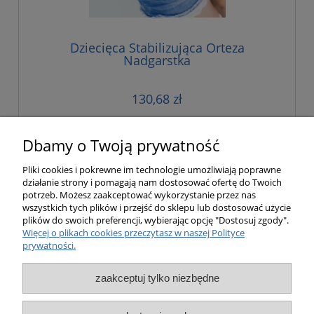
Dziecięca Stabilizująca Orteza
Nadgarstka
130,68 zł
do koszyka
Dbamy o Twoją prywatność
Pliki cookies i pokrewne im technologie umożliwiają poprawne
działanie strony i pomagają nam dostosować ofertę do Twoich
«
1
2
3
4
5
...
8
»
potrzeb. Możesz zaakceptować wykorzystanie przez nas
wszystkich tych plików i przejść do sklepu lub dostosować użycie
plików do swoich preferencji, wybierając opcję "Dostosuj zgody".
Pomoc
Więcej o plikach cookies przeczytasz w naszej Polityce
prywatności.
Moje konto
zaakceptuj tylko niezbędne
Płatności i dostawa