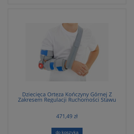
Dziecięca Orteza Kończyny Górnej Z
Zakresem Regulacji Ruchomości Stawu
Łokciowego Co 15 Stopni I Kapą
Łokciową
471,49 zł
do koszyka