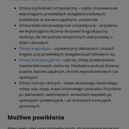
Orteza szyi/kołnierz ortopedyczny – często stosowana we
wspomaganiu przewlekłych dolegliwości bólowych,
problemów ze stanami zapalnymi, urazami itp.
Orteza klatki piersiowej/gorset ortopedyczny – przydatna
we wspomaganiu leczenia skrzywień kręgosłupa (np.
skoliozy), ale też podczas terapii innych wad postawy u
dzieci i dorosłych.
Ortezy kręgosłupa
– używane przy złamaniach i urazach
kręgów, przy przewlekłych dolegliwościach bólowych itp.
Ortezy kończyny górnej
– czyli np. ortezy przedramienia,
stawów łokciowych, barku itp. Niezbędne podczas leczenia
urazów, stanów zapalnych, chorób zwyrodnieniowych i po
operacjach
Ortezy kończyn dolnych – stawu skokowego, biodrowego,
ortezy uda, stopy, stawu kolanowego i podudzia. Przydatne
po złamaniach, zwichnięciach, zerwaniach więzadeł, po
operacjach i prewencyjnie – po doznanych kontuzjach
sportowych.
Możliwe powikłania
Mimo wielu zalet ortez ortopedycznych, ich stosowanie może być