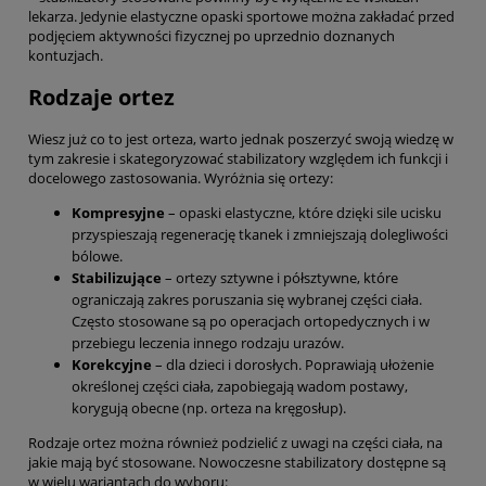
lekarza. Jedynie elastyczne opaski sportowe można zakładać przed
podjęciem aktywności fizycznej po uprzednio doznanych
kontuzjach.
Rodzaje ortez
Wiesz już co to jest orteza, warto jednak poszerzyć swoją wiedzę w
tym zakresie i skategoryzować stabilizatory względem ich funkcji i
docelowego zastosowania. Wyróżnia się ortezy:
Kompresyjne
– opaski elastyczne, które dzięki sile ucisku
przyspieszają regenerację tkanek i zmniejszają dolegliwości
bólowe.
Stabilizujące
– ortezy sztywne i półsztywne, które
ograniczają zakres poruszania się wybranej części ciała.
Często stosowane są po operacjach ortopedycznych i w
przebiegu leczenia innego rodzaju urazów.
Korekcyjne
– dla dzieci i dorosłych. Poprawiają ułożenie
określonej części ciała, zapobiegają wadom postawy,
korygują obecne (np. orteza na kręgosłup).
Rodzaje ortez można również podzielić z uwagi na części ciała, na
jakie mają być stosowane. Nowoczesne stabilizatory dostępne są
w wielu wariantach do wyboru: