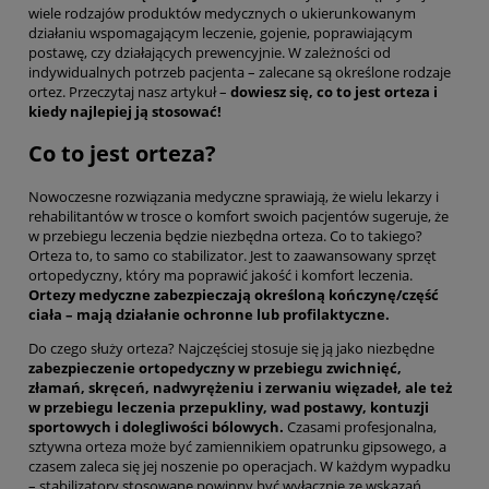
wiele rodzajów produktów medycznych o ukierunkowanym
działaniu wspomagającym leczenie, gojenie, poprawiającym
postawę, czy działających prewencyjnie. W zależności od
indywidualnych potrzeb pacjenta – zalecane są określone rodzaje
ortez. Przeczytaj nasz artykuł –
dowiesz się, co to jest orteza i
kiedy najlepiej ją stosować!
Co to jest orteza?
Nowoczesne rozwiązania medyczne sprawiają, że wielu lekarzy i
rehabilitantów w trosce o komfort swoich pacjentów sugeruje, że
w przebiegu leczenia będzie niezbędna orteza. Co to takiego?
Orteza to, to samo co stabilizator. Jest to zaawansowany sprzęt
ortopedyczny, który ma poprawić jakość i komfort leczenia.
Ortezy medyczne zabezpieczają określoną kończynę/część
ciała – mają działanie ochronne lub profilaktyczne.
Do czego służy orteza? Najczęściej stosuje się ją jako niezbędne
zabezpieczenie ortopedyczny w przebiegu zwichnięć,
złamań, skręceń, nadwyrężeniu i zerwaniu więzadeł, ale też
w przebiegu leczenia przepukliny, wad postawy, kontuzji
sportowych i dolegliwości bólowych.
Czasami profesjonalna,
sztywna orteza może być zamiennikiem opatrunku gipsowego, a
czasem zaleca się jej noszenie po operacjach. W każdym wypadku
– stabilizatory stosowane powinny być wyłącznie ze wskazań