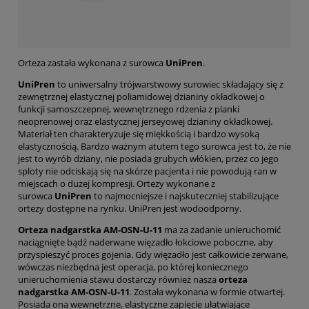
Orteza zastała wykonana z surowca
UniPren
.
UniPren
to uniwersalny trójwarstwowy surowiec składający się z
zewnętrznej elastycznej poliamidowej dzianiny okładkowej o
funkcji samoszczepnej, wewnętrznego rdzenia z pianki
neoprenowej oraz elastycznej jerseyowej dzianiny okładkowej.
Materiał ten charakteryzuje się miękkością i bardzo wysoką
elastycznością. Bardzo ważnym atutem tego surowca jest to, że nie
jest to wyrób dziany, nie posiada grubych włókien, przez co jego
sploty nie odciskają się na skórze pacjenta i nie powodują ran w
miejscach o dużej kompresji. Ortezy wykonane z
surowca
UniPren
to najmocniejsze i najskuteczniej stabilizujące
ortezy dostępne na rynku. UniPren jest wodoodporny.
Orteza nadgarstka AM-OSN-U-11
ma za zadanie unieruchomić
naciągnięte bądź naderwane więzadło łokciowe poboczne, aby
przyspieszyć proces gojenia. Gdy więzadło jest całkowicie zerwane,
wówczas niezbędna jest operacja, po której koniecznego
unieruchomienia stawu dostarczy również nasza
orteza
nadgarstka AM-OSN-U-11
. Została wykonana w formie otwartej.
Posiada ona wewnętrzne, elastyczne zapięcie ułatwiające