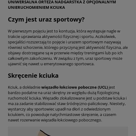
UNIWERSALNA ORTEZA NADGARSTKA Z OPCJONALNYM
UNIERUCHOMIENIEM KCIUKA
Czym jest uraz sportowy?
W pierwszym pojęciu jest to kontuzja, która występuje nagle w
trakcie uprawiania aktywności fizycznej i sportu. Aczkolwiek,
specjaliści rozszerzają to pojęcie i urazem sportowym nazywają
również schorzenie, którego przyczyną jest aktywność fizyczna, ale
objawy dostrzegane są w przerwie między treningami lub po ich
całkowitym zakończeniu. W związku z tym, uraz sportowy może
ujawnić się nawet u emerytowanego sportowca.
Skręcenie kciuka
Kciuk, a dokładnie
więzadło łokciowe poboczne (UCL)
jest
bardzo podatne na uraz skrętny ze względu dużą fizjologiczną
ruchomość kciuka. Więzadło zlokalizowane jest u podstaw kciuka i
ma za zadanie stabilizować staw śródręczno-paliczkowy. Niestety,
wystarczy aby sportowiec upadł na dłoń z odwiedzionym
kciukiem, co powoduje natychmiastowe skręcenie, a czasem
nawet rozerwanie więzadła łokciowego pobocznego.