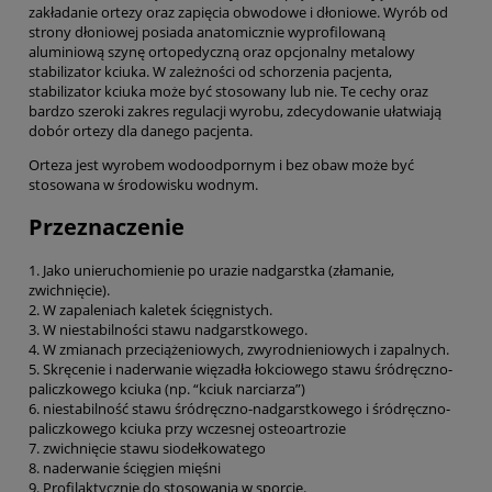
zakładanie ortezy oraz zapięcia obwodowe i dłoniowe. Wyrób od
strony dłoniowej posiada anatomicznie wyprofilowaną
aluminiową szynę ortopedyczną oraz opcjonalny metalowy
stabilizator kciuka. W zależności od schorzenia pacjenta,
stabilizator kciuka może być stosowany lub nie. Te cechy oraz
bardzo szeroki zakres regulacji wyrobu, zdecydowanie ułatwiają
dobór ortezy dla danego pacjenta.
Orteza jest wyrobem wodoodpornym i bez obaw może być
stosowana w środowisku wodnym.
Przeznaczenie
1. Jako unieruchomienie po urazie nadgarstka (złamanie,
zwichnięcie).
2. W zapaleniach kaletek ścięgnistych.
3. W niestabilności stawu nadgarstkowego.
4. W zmianach przeciążeniowych, zwyrodnieniowych i zapalnych.
5. Skręcenie i naderwanie więzadła łokciowego stawu śródręczno-
paliczkowego kciuka (np. “kciuk narciarza”)
6. niestabilność stawu śródręczno-nadgarstkowego i śródręczno-
paliczkowego kciuka przy wczesnej osteoartrozie
7. zwichnięcie stawu siodełkowatego
8. naderwanie ścięgien mięśni
9. Profilaktycznie do stosowania w sporcie.