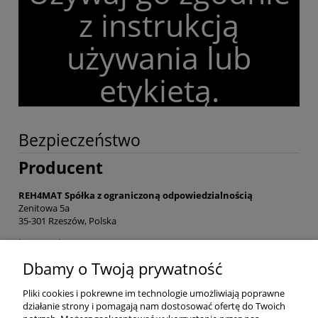
z instrukcją
używania lub
etykietą.
Bezpieczeństwo
Producent
REH4MAT Spółka z ograniczoną odpowiedzialnością
Zenitowa 5a
35-301 Rzeszów, Polska
biuro@reh4mat.com
(16) 621 42 20
Dbamy o Twoją prywatność
Zgłoś problem z bezpieczeństwem produktu
Pliki cookies i pokrewne im technologie umożliwiają poprawne
działanie strony i pomagają nam dostosować ofertę do Twoich